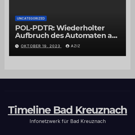
UNCATEGORIZED
POL-PDTR: Wiederholter
Aufbruch des Automaten am
Wohnmobilstellplatz in
OKTOBER 19, 2023
AZIZ
Hermeskeil am Labachweg
Timeline Bad Kreuznach
Infonetzwerk für Bad Kreuznach