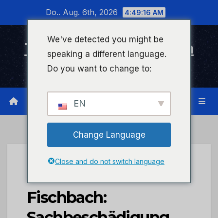
Zum
Do.. Aug. 6th, 2026
4:49:16 AM
Inhalt
wechseln
We've detected you might be
Timeline Bad Kreuznach
speaking a different language.
Infonetzwerk für Bad Kreuznach
Do you want to change to:
EN
Change Language
UNCATEGORIZED
Close and do not switch language
POL-PDTR:
Fischbach:
Sachbeschädigung