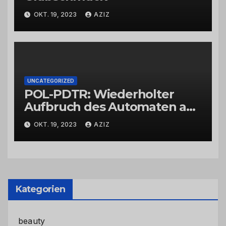
OKT. 19, 2023
AZIZ
UNCATEGORIZED
POL-PDTR: Wiederholter
Aufbruch des Automaten am
Wohnmobilstellplatz in
OKT. 19, 2023
AZIZ
Hermeskeil am Labachweg
Kategorien
beauty