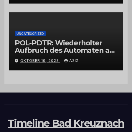
UNCATEGORIZED
POL-PDTR: Wiederholter
Aufbruch des Automaten am
Wohnmobilstellplatz in
OKTOBER 19, 2023
AZIZ
Hermeskeil am Labachweg
Timeline Bad Kreuznach