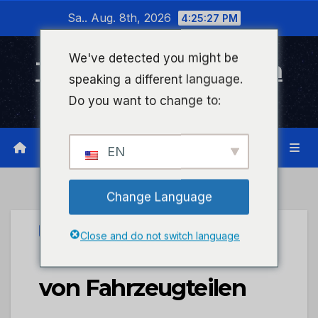
Zum
Sa.. Aug. 8th, 2026
4:25:27 PM
Inhalt
wechseln
We've detected you might be
Timeline Bad Kreuznach
speaking a different language.
Infonetzwerk für Bad Kreuznach
Do you want to change to:
EN
Change Language
UNCATEGORIZED
Close and do not switch language
POL-PDTR: Diebstahl
von Fahrzeugteilen