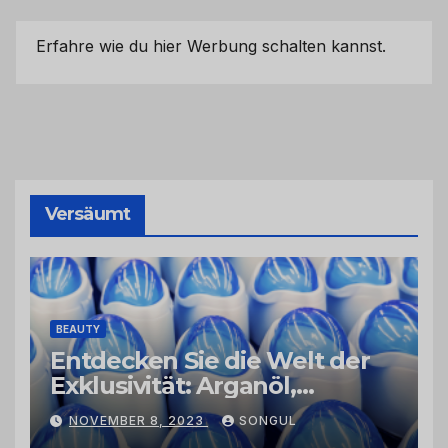
Erfahre wie du hier Werbung schalten kannst.
Versäumt
BEAUTY
Entdecken Sie die Welt der
Exklusivität: Arganöl,
Kaktusfeigenkernöl und
NOVEMBER 8, 2023
SONGUL
Schwarzkümmelöl von