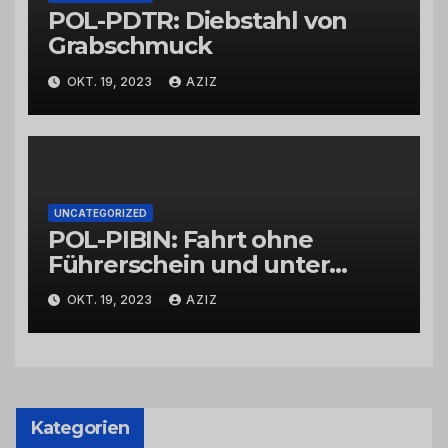
POL-PDTR: Diebstahl von
Grabschmuck
OKT. 19, 2023
AZIZ
UNCATEGORIZED
POL-PIBIN: Fahrt ohne
Führerschein und unter
Einfluss von Drogen
OKT. 19, 2023
AZIZ
Kategorien