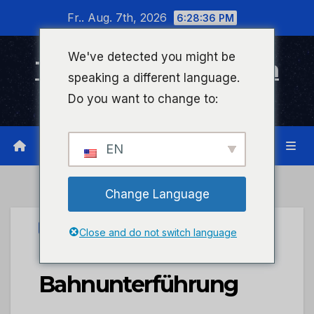
Zum
Fr.. Aug. 7th, 2026
6:28:36 PM
Inhalt
wechseln
We've detected you might be
Timeline Bad Kreuznach
speaking a different language.
Infonetzwerk für Bad Kreuznach
Do you want to change to:
EN
Change Language
UNCATEGORIZED
Close and do not switch language
POL-PDTR: Brand in
Bahnunterführung