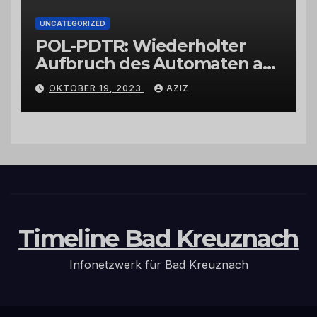
UNCATEGORIZED
POL-PDTR: Wiederholter
Aufbruch des Automaten am
Wohnmobilstellplatz in
OKTOBER 19, 2023
AZIZ
Hermeskeil am Labachweg
Timeline Bad Kreuznach
Infonetzwerk für Bad Kreuznach