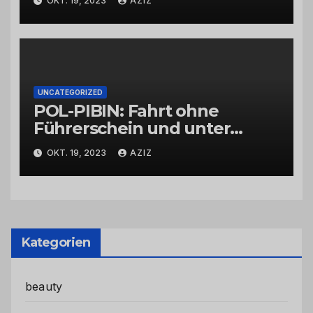
OKT. 19, 2023
AZIZ
UNCATEGORIZED
POL-PIBIN: Fahrt ohne
Führerschein und unter
Einfluss von Drogen
OKT. 19, 2023
AZIZ
Kategorien
beauty