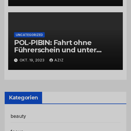
UNCATEGORIZED
POL-PIBIN: Fahrt ohne
Führerschein und unter
Einfluss von Drogen
OKT. 19, 2023
AZIZ
Kategorien
beauty