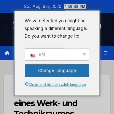
Zum
So.. Aug. 9th, 2026
1:46:48 PM
Inhalt
wechseln
We've detected you might be
Timeline Bad Kreuznach
speaking a different language.
Infonetzwerk für Bad Kreuznach
Do you want to change to:
EN
Change Language
UNCATEGORIZED
Close and do not switch language
POL-PDTR: Brand
eines Werk- und
Technikraumes