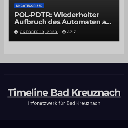
UNCATEGORIZED
POL-PDTR: Wiederholter
Aufbruch des Automaten am
Wohnmobilstellplatz in
OKTOBER 19, 2023
AZIZ
Hermeskeil am Labachweg
Timeline Bad Kreuznach
Infonetzwerk für Bad Kreuznach