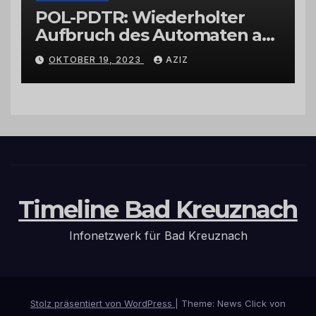
POL-PDTR: Wiederholter
Aufbruch des Automaten am
Wohnmobilstellplatz in
OKTOBER 19, 2023
AZIZ
Hermeskeil am Labachweg
Timeline Bad Kreuznach
Infonetzwerk für Bad Kreuznach
Stolz präsentiert von WordPress
|
Theme: News Click von