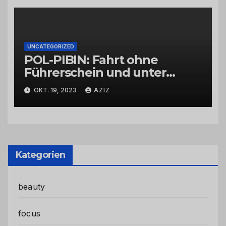
UNCATEGORIZED
POL-PIBIN: Fahrt ohne
Führerschein und unter
Einfluss von Drogen
OKT. 19, 2023
AZIZ
Kategorien
beauty
focus