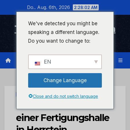
Zum
Do.. Aug. 6th, 2026
2:28:03 AM
Inhalt
wechseln
We've detected you might be
Timeline Bad Kreuznach
speaking a different language.
Infonetzwerk für Bad Kreuznach
Do you want to change to:
EN
Change Language
UNCATEGORIZED
Close and do not switch language
POL-PDTR: Brand
einer Fertigungshalle
in Herrstein