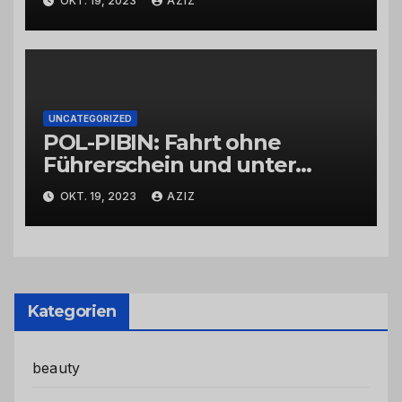
OKT. 19, 2023
AZIZ
UNCATEGORIZED
POL-PIBIN: Fahrt ohne
Führerschein und unter
Einfluss von Drogen
OKT. 19, 2023
AZIZ
Kategorien
beauty