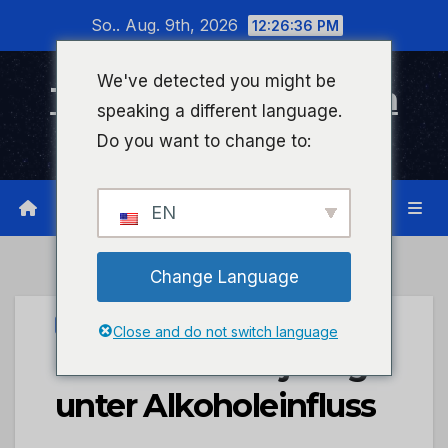
Zum
So.. Aug. 9th, 2026
12:26:37 PM
Inhalt
wechseln
We've detected you might be
Timeline Bad Kreuznach
speaking a different language.
Infonetzwerk für Bad Kreuznach
Do you want to change to:
EN
Change Language
UNCATEGORIZED
Close and do not switch language
POL-PDTR: 30-jährige
unter Alkoholeinfluss