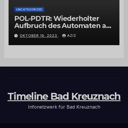
UNCATEGORIZED
POL-PDTR: Wiederholter
Aufbruch des Automaten am
Wohnmobilstellplatz in
OKTOBER 19, 2023
AZIZ
Hermeskeil am Labachweg
Timeline Bad Kreuznach
Infonetzwerk für Bad Kreuznach