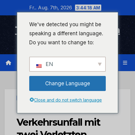
Zum
Fr.. Aug. 7th, 2026
3:44:19 AM
Inhalt
wechseln
We've detected you might be
Timeline Bad Kreuznach
speaking a different language.
Infonetzwerk für Bad Kreuznach
Do you want to change to:
EN
Change Language
UNCATEGORIZED
Close and do not switch language
POL-PDPS:
Verkehrsunfall mit
zwei Verletzten