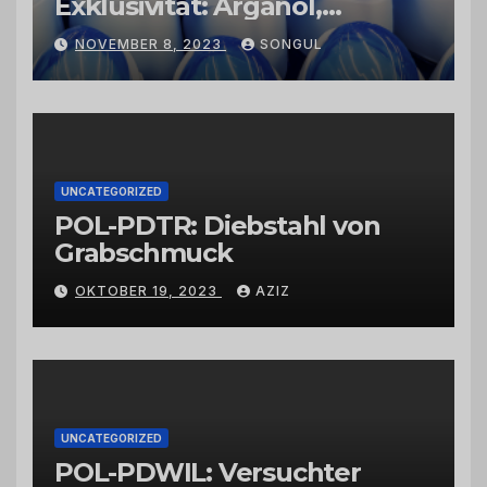
Exklusivität: Arganöl,
Kaktusfeigenkernöl und
NOVEMBER 8, 2023
SONGUL
Schwarzkümmelöl von
vertrauenswürdigen
Großhändlern und Anbietern
UNCATEGORIZED
POL-PDTR: Diebstahl von
Grabschmuck
OKTOBER 19, 2023
AZIZ
UNCATEGORIZED
POL-PDWIL: Versuchter