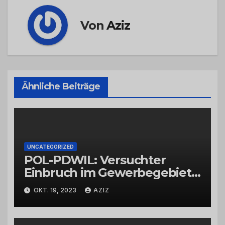
Von
Aziz
Ähnliche Beiträge
UNCATEGORIZED
POL-PDWIL: Versuchter
Einbruch im Gewerbegebiet
Wittlich
OKT. 19, 2023
AZIZ