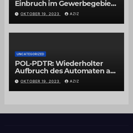
Einbruch im Gewerbegebiet
Wittlich
OKTOBER 19, 2023
AZIZ
UNCATEGORIZED
POL-PDTR: Wiederholter
Aufbruch des Automaten am
Wohnmobilstellplatz in
OKTOBER 19, 2023
AZIZ
Hermeskeil am Labachweg