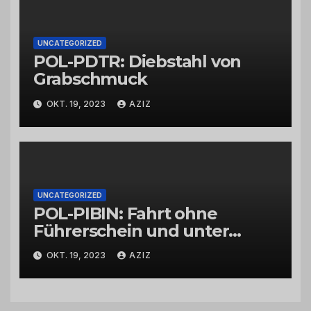
UNCATEGORIZED
POL-PDTR: Diebstahl von
Grabschmuck
OKT. 19, 2023
AZIZ
UNCATEGORIZED
POL-PIBIN: Fahrt ohne
Führerschein und unter
Einfluss von Drogen
OKT. 19, 2023
AZIZ