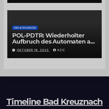
UNCATEGORIZED
POL-PDTR: Wiederholter
Aufbruch des Automaten am
Wohnmobilstellplatz in
OKTOBER 19, 2023
AZIZ
Hermeskeil am Labachweg
Timeline Bad Kreuznach