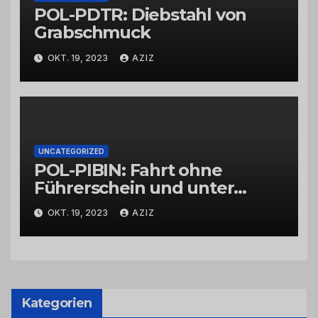
POL-PDTR: Diebstahl von
Grabschmuck
OKT. 19, 2023
AZIZ
UNCATEGORIZED
POL-PIBIN: Fahrt ohne
Führerschein und unter
Einfluss von Drogen
OKT. 19, 2023
AZIZ
Kategorien