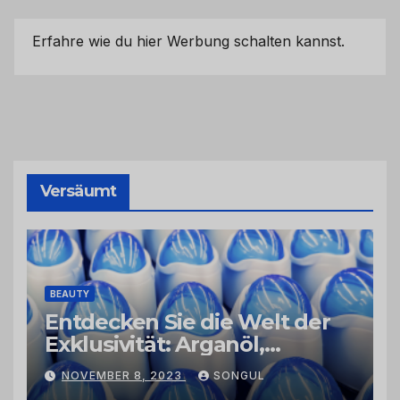
Erfahre wie du hier Werbung schalten kannst.
Versäumt
BEAUTY
Entdecken Sie die Welt der
Exklusivität: Arganöl,
Kaktusfeigenkernöl und
NOVEMBER 8, 2023
SONGUL
Schwarzkümmelöl von