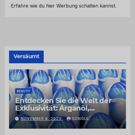
Erfahre wie du hier Werbung schalten kannst.
Versäumt
BEAUTY
Entdecken Sie die Welt der
Exklusivität: Arganöl,
Kaktusfeigenkernöl und
NOVEMBER 8, 2023
SONGUL
Schwarzkümmelöl von
vertrauenswürdigen