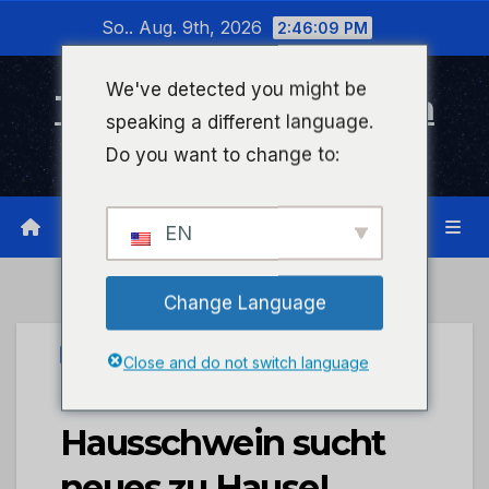
Zum
So.. Aug. 9th, 2026
2:46:09 PM
Inhalt
wechseln
We've detected you might be
Timeline Bad Kreuznach
speaking a different language.
Infonetzwerk für Bad Kreuznach
Do you want to change to:
EN
Change Language
UNCATEGORIZED
Close and do not switch language
POL-PDPS:
Hausschwein sucht
neues zu Hause!