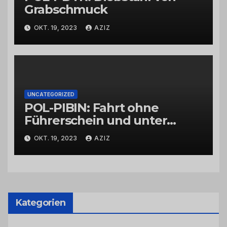
Grabschmuck
OKT. 19, 2023
AZIZ
UNCATEGORIZED
POL-PIBIN: Fahrt ohne
Führerschein und unter
Einfluss von Drogen
OKT. 19, 2023
AZIZ
Kategorien