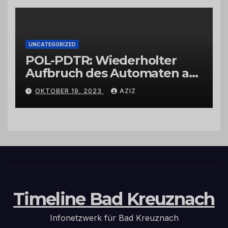
UNCATEGORIZED
POL-PDTR: Wiederholter
Aufbruch des Automaten am
Wohnmobilstellplatz in
OKTOBER 19, 2023
AZIZ
Hermeskeil am Labachweg
Timeline Bad Kreuznach
Infonetzwerk für Bad Kreuznach