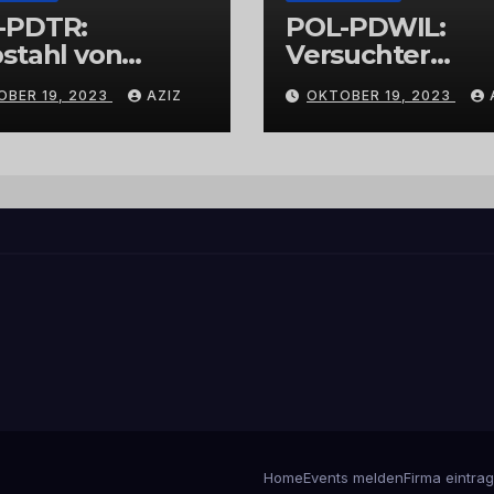
-PDTR:
POL-PDWIL:
stahl von
Versuchter
bschmuck
Einbruch im
OBER 19, 2023
AZIZ
OKTOBER 19, 2023
Gewerbegebiet
Wittlich
Home
Events melden
Firma eintra