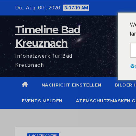
Zum
Do.. Aug. 6th, 2026
3:07:19 AM
Inhalt
wechseln
We
Timeline Bad
la
Kreuznach
Infonetzwerk für Bad
Kreuznach
NACHRICHT EINSTELLEN
BILDER
EVENTS MELDEN
ATEMSCHUTZMASKEN G
UNCATEGORIZED