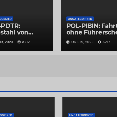
GORIZED
UNCATEGORIZED
-PDTR:
POL-PIBIN: Fahr
stahl von
ohne Führersch
bschmuck
und unter Einflu
19, 2023
AZIZ
OKT. 19, 2023
AZIZ
von Drogen
GORIZED
UNCATEGORIZED