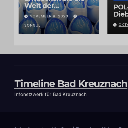
Welt der
POL
Exklusivität:
Dieb
NOVEMBER 8, 2023
Arganöl,
Gra
OKT
Kaktusfeigenkernöl
SONGUL
und
Schwarzkümmelöl
von
vertrauenswürdige
n Großhändlern
und Anbietern
Timeline Bad Kreuznach
Infonetzwerk für Bad Kreuznach