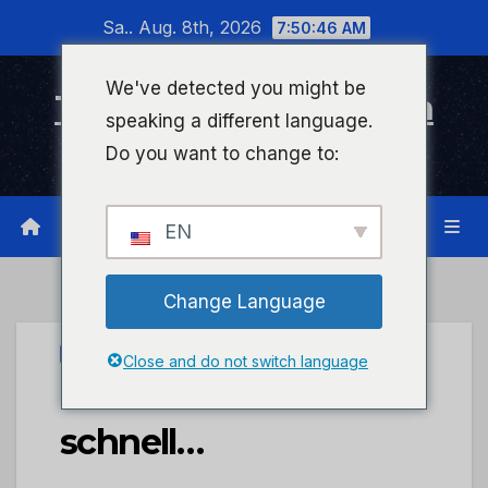
Zum
Sa.. Aug. 8th, 2026
7:50:46 AM
Inhalt
wechseln
We've detected you might be
Timeline Bad Kreuznach
speaking a different language.
Infonetzwerk für Bad Kreuznach
Do you want to change to:
EN
Change Language
UNCATEGORIZED
Close and do not switch language
POL-PDNW: Zu
schnell…