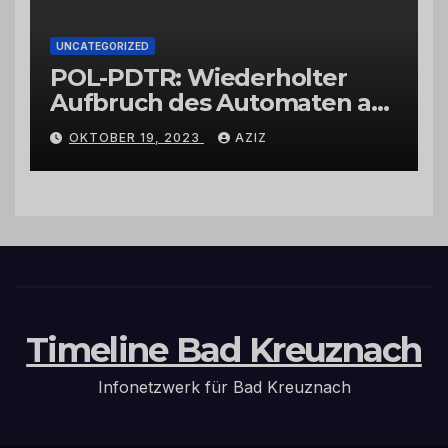
UNCATEGORIZED
POL-PDTR: Wiederholter
Aufbruch des Automaten am
Wohnmobilstellplatz in
OKTOBER 19, 2023
AZIZ
Hermeskeil am Labachweg
Timeline Bad Kreuznach
Infonetzwerk für Bad Kreuznach