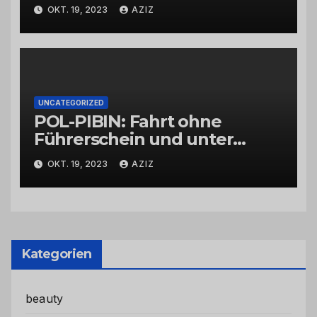
OKT. 19, 2023
AZIZ
UNCATEGORIZED
POL-PIBIN: Fahrt ohne
Führerschein und unter
Einfluss von Drogen
OKT. 19, 2023
AZIZ
Kategorien
beauty