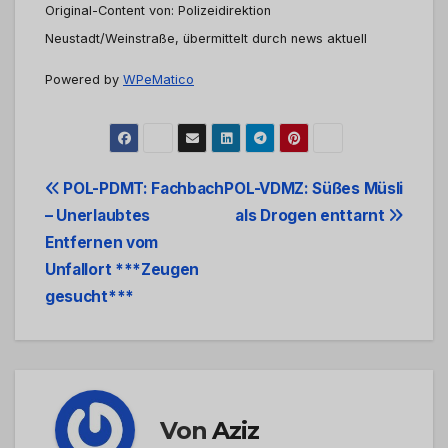
Original-Content von: Polizeidirektion
Neustadt/Weinstraße, übermittelt durch news aktuell
Powered by
WPeMatico
Beitrags-
POL-PDMT: Fachbach
POL-VDMZ: Süßes Müsli
– Unerlaubtes
als Drogen enttarnt
Navigation
Entfernen vom
Unfallort ***Zeugen
gesucht***
Von
Aziz