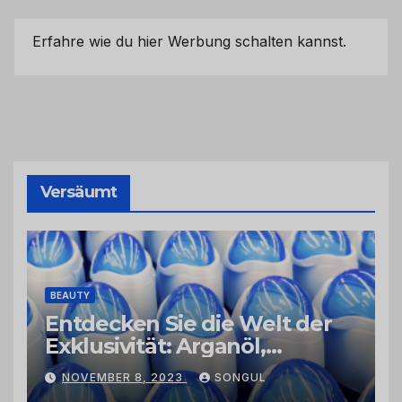
Erfahre wie du hier Werbung schalten kannst.
Versäumt
BEAUTY
Entdecken Sie die Welt der
Exklusivität: Arganöl,
Kaktusfeigenkernöl und
NOVEMBER 8, 2023
SONGUL
Schwarzkümmelöl von