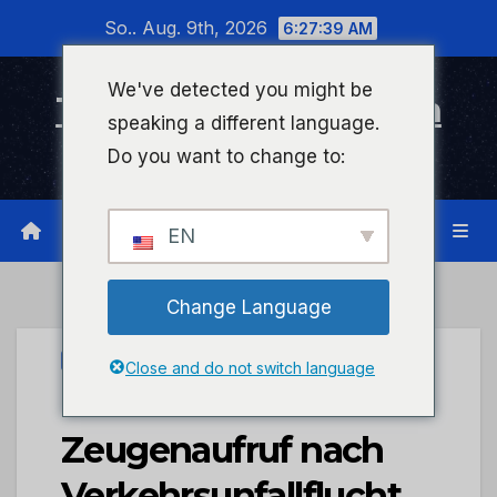
Zum
So.. Aug. 9th, 2026
6:27:40 AM
Inhalt
wechseln
We've detected you might be
Timeline Bad Kreuznach
speaking a different language.
Infonetzwerk für Bad Kreuznach
Do you want to change to:
EN
Change Language
UNCATEGORIZED
Close and do not switch language
POL-PDNW:
Zeugenaufruf nach
Verkehrsunfallflucht