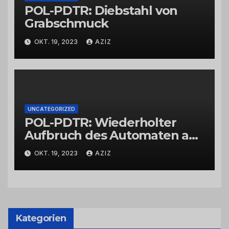
POL-PDTR: Diebstahl von
Grabschmuck
OKT. 19, 2023
AZIZ
UNCATEGORIZED
POL-PDTR: Wiederholter
Aufbruch des Automaten am
Wohnmobilstellplatz in
OKT. 19, 2023
AZIZ
Hermeskeil am Labachweg
Kategorien