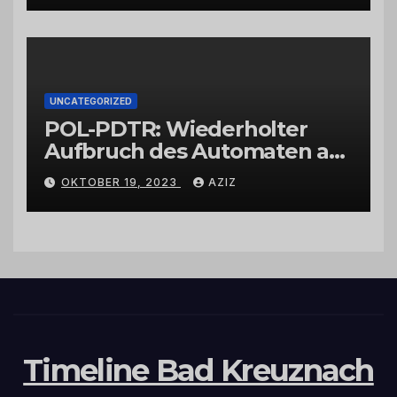
UNCATEGORIZED
POL-PDTR: Wiederholter
Aufbruch des Automaten am
Wohnmobilstellplatz in
OKTOBER 19, 2023
AZIZ
Hermeskeil am Labachweg
Timeline Bad Kreuznach