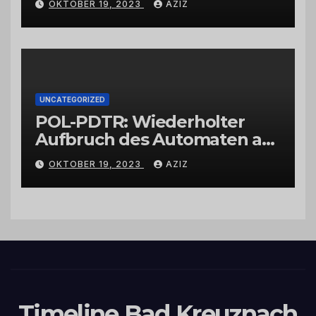
OKTOBER 19, 2023
AZIZ
UNCATEGORIZED
POL-PDTR: Wiederholter
Aufbruch des Automaten am
Wohnmobilstellplatz in
OKTOBER 19, 2023
AZIZ
Hermeskeil am Labachweg
Timeline Bad Kreuznach