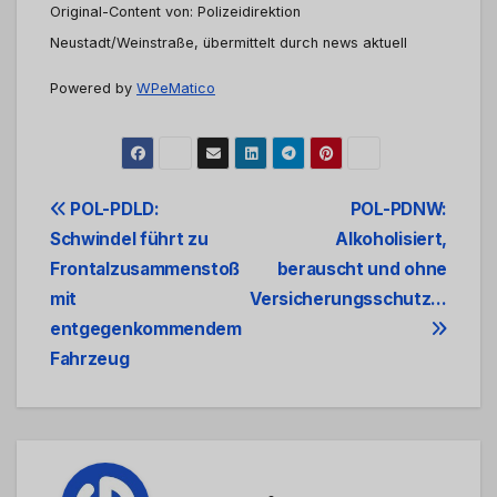
Original-Content von: Polizeidirektion
Neustadt/Weinstraße, übermittelt durch news aktuell
Powered by
WPeMatico
Beitrags-
POL-PDLD:
POL-PDNW:
Schwindel führt zu
Alkoholisiert,
Navigation
Frontalzusammenstoß
berauscht und ohne
mit
Versicherungsschutz…
entgegenkommendem
Fahrzeug