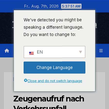
Zum
Fr.. Aug. 7th, 2026
5:37:51 AM
Inhalt
wechseln
We've detected you might be
Timeline Bad Kreuznach
speaking a different language.
Infonetzwerk für Bad Kreuznach
Do you want to change to:
EN
Change Language
UNCATEGORIZED
Close and do not switch language
POL-PDNW:
Zeugenaufruf nach
Verkehrsunfall