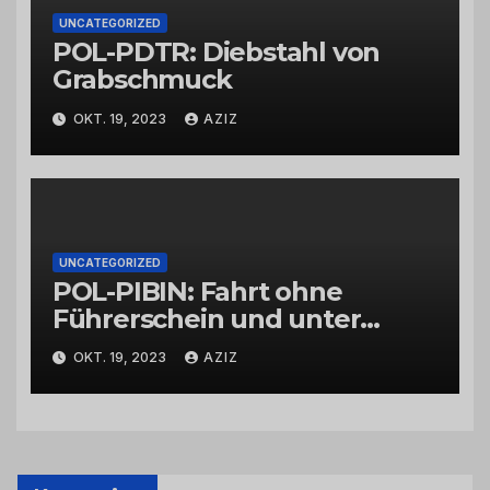
UNCATEGORIZED
POL-PDTR: Diebstahl von
Grabschmuck
OKT. 19, 2023
AZIZ
UNCATEGORIZED
POL-PIBIN: Fahrt ohne
Führerschein und unter
Einfluss von Drogen
OKT. 19, 2023
AZIZ