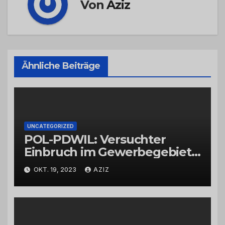
Von
Aziz
Ähnliche Beiträge
UNCATEGORIZED
POL-PDWIL: Versuchter
Einbruch im Gewerbegebiet
Wittlich
OKT. 19, 2023
AZIZ