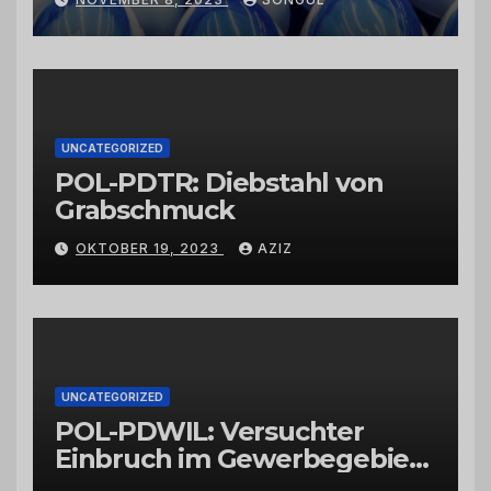
Schwarzkümmelöl von
vertrauenswürdigen
Großhändlern und Anbietern
UNCATEGORIZED
POL-PDTR: Diebstahl von
Grabschmuck
OKTOBER 19, 2023
AZIZ
UNCATEGORIZED
POL-PDWIL: Versuchter
Einbruch im Gewerbegebiet
Wittlich