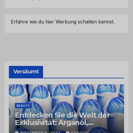
Erfahre wie du hier Werbung schalten kannst.
Versäumt
BEAUTY
Entdecken Sie die Welt der
Exklusivität: Arganöl,
Kaktusfeigenkernöl und
NOVEMBER 8, 2023
SONGUL