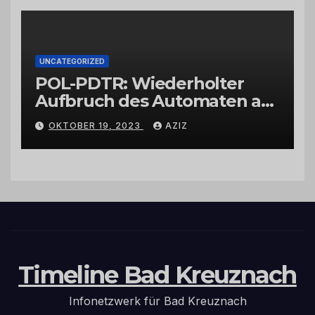
UNCATEGORIZED
POL-PDTR: Wiederholter
Aufbruch des Automaten am
Wohnmobilstellplatz in
OKTOBER 19, 2023
AZIZ
Hermeskeil am Labachweg
Timeline Bad Kreuznach
Infonetzwerk für Bad Kreuznach