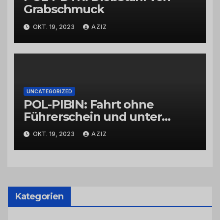
Grabschmuck
OKT. 19, 2023
AZIZ
UNCATEGORIZED
POL-PIBIN: Fahrt ohne
Führerschein und unter
Einfluss von Drogen
OKT. 19, 2023
AZIZ
Kategorien