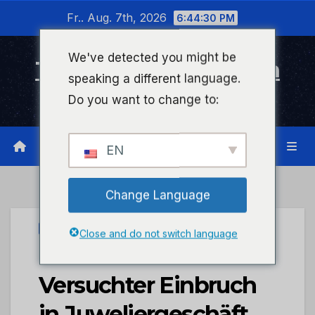
Zum
Fr.. Aug. 7th, 2026
6:44:30 PM
Inhalt
wechseln
We've detected you might be
Timeline Bad Kreuznach
speaking a different language.
Infonetzwerk für Bad Kreuznach
Do you want to change to:
EN
Change Language
UNCATEGORIZED
Close and do not switch language
POL-PDNW:
Versuchter Einbruch
in Juweliergeschäft