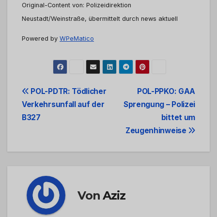
Original-Content von: Polizeidirektion
Neustadt/Weinstraße, übermittelt durch news aktuell
Powered by
WPeMatico
Beitrags-
POL-PDTR: Tödlicher
POL-PPKO: GAA
Verkehrsunfall auf der
Sprengung – Polizei
Navigation
B327
bittet um
Zeugenhinweise
Von
Aziz