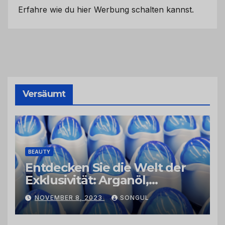
Erfahre wie du hier Werbung schalten kannst.
Versäumt
BEAUTY
Entdecken Sie die Welt der
Exklusivität: Arganöl,
Kaktusfeigenkernöl und
NOVEMBER 8, 2023
SONGUL
Schwarzkümmelöl von
vertrauenswürdigen