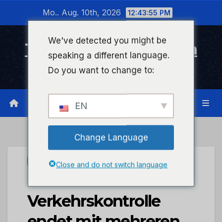
Zum
Mo.. Aug. 10th, 2026
12:43:56 PM
Inhalt
wechseln
We've detected you might be
Timeline Bad Kreuznach
speaking a different language.
Infonetzwerk für Bad Kreuznach
Do you want to change to:
EN
Change Language
UNCATEGORIZED
Close and do not switch language
POL-PDNW:
Verkehrskontrolle
endet mit mehreren