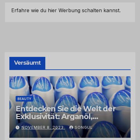
Erfahre wie du hier Werbung schalten kannst.
Versäumt
BEAUTY
Entdecken Sie die Welt der
Exklusivität: Arganöl,
Kaktusfeigenkernöl und
NOVEMBER 8, 2023
SONGUL
Schwarzkümmelöl von
vertrauenswürdigen