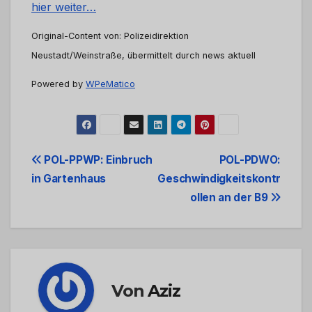
hier weiter…
Original-Content von: Polizeidirektion
Neustadt/Weinstraße, übermittelt durch news aktuell
Powered by
WPeMatico
Beitrags-
POL-PPWP: Einbruch
POL-PDWO:
in Gartenhaus
Geschwindigkeitskontr
Navigation
ollen an der B9
Von
Aziz