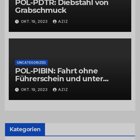
POL-PDTR: Diebstahl von
Grabschmuck
OKT. 19, 2023
AZIZ
UNCATEGORIZED
POL-PIBIN: Fahrt ohne
Führerschein und unter
Einfluss von Drogen
OKT. 19, 2023
AZIZ
Kategorien