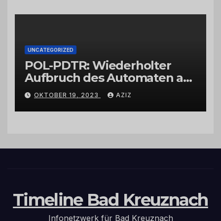
UNCATEGORIZED
POL-PDTR: Wiederholter
Aufbruch des Automaten am
Wohnmobilstellplatz in
OKTOBER 19, 2023
AZIZ
Hermeskeil am Labachweg
Timeline Bad Kreuznach
Infonetzwerk für Bad Kreuznach