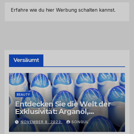
Erfahre wie du hier Werbung schalten kannst.
Versäumt
BEAUTY
Entdecken Sie die Welt der
Exklusivität: Arganöl,
Kaktusfeigenkernöl und
NOVEMBER 8, 2023
SONGUL
Schwarzkümmelöl von
vertrauenswürdigen