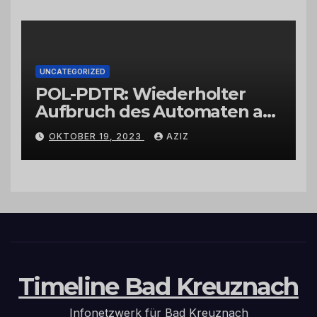
UNCATEGORIZED
POL-PDTR: Wiederholter
Aufbruch des Automaten am
Wohnmobilstellplatz in
OKTOBER 19, 2023
AZIZ
Hermeskeil am Labachweg
Timeline Bad Kreuznach
Infonetzwerk für Bad Kreuznach