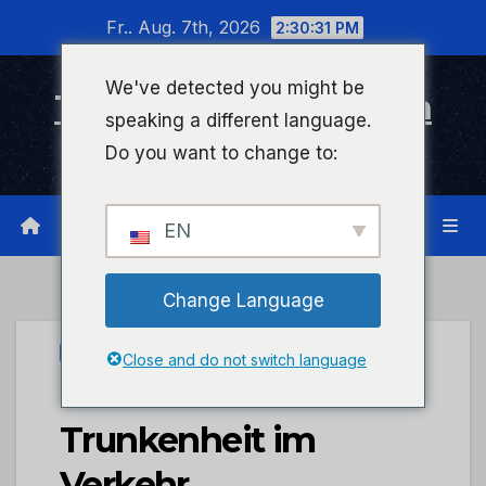
Zum
Fr.. Aug. 7th, 2026
2:30:31 PM
Inhalt
wechseln
We've detected you might be
Timeline Bad Kreuznach
speaking a different language.
Infonetzwerk für Bad Kreuznach
Do you want to change to:
EN
Change Language
UNCATEGORIZED
Close and do not switch language
POL-PDNW:
Trunkenheit im
Verkehr