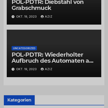
POL-PDTR: Diebstahl von
Grabschmuck
OKT. 19, 2023
AZIZ
UNCATEGORIZED
POL-PDTR: Wiederholter
Aufbruch des Automaten am
Wohnmobilstellplatz in
OKT. 19, 2023
AZIZ
Hermeskeil am Labachweg
Kategorien