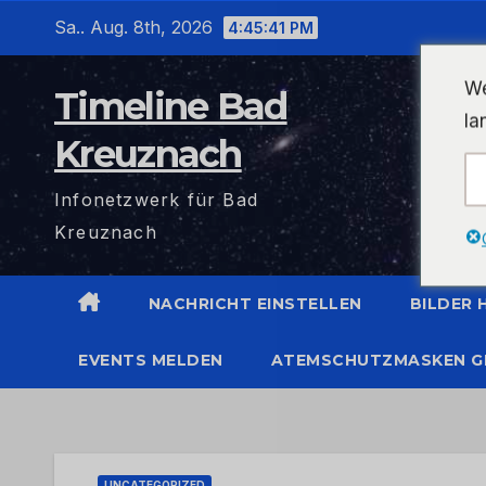
Zum
Sa.. Aug. 8th, 2026
4:45:41 PM
Inhalt
wechseln
We
Timeline Bad
la
Kreuznach
Infonetzwerk für Bad
Kreuznach
NACHRICHT EINSTELLEN
BILDER
EVENTS MELDEN
ATEMSCHUTZMASKEN G
UNCATEGORIZED