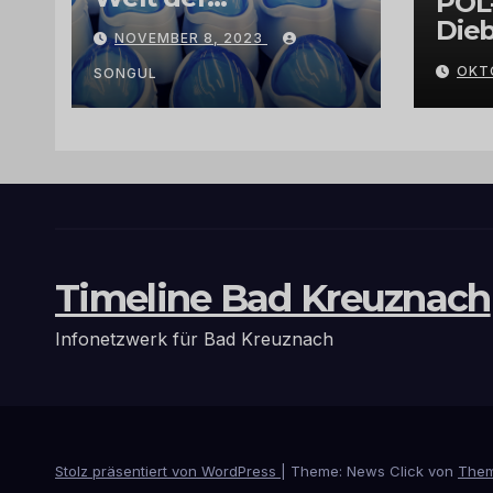
POL
Exklusivität:
Dieb
NOVEMBER 8, 2023
Arganöl,
Gra
OKT
Kaktusfeigenkernöl
SONGUL
und
Schwarzkümmelöl
von
vertrauenswürdige
n Großhändlern
und Anbietern
Timeline Bad Kreuznach
Infonetzwerk für Bad Kreuznach
Stolz präsentiert von WordPress
|
Theme: News Click von
Them