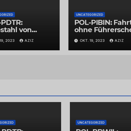
GORIZED
UNCATEGORIZED
-PDTR:
POL-PIBIN: Fahr
stahl von
ohne Führersch
bschmuck
und unter Einflu
19, 2023
AZIZ
OKT. 19, 2023
AZIZ
von Drogen
GORIZED
UNCATEGORIZED