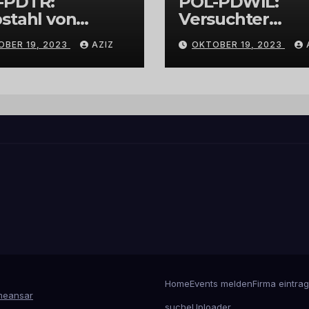
-PDTR:
POL-PDWIL:
stahl von
Versuchter
bschmuck
Einbruch im
OBER 19, 2023
AZIZ
OKTOBER 19, 2023
Gewerbegebiet
Wittlich
Home
Events melden
Firma eintra
eansar
suche
Uploader