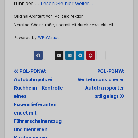
fuhr der …
Lesen Sie hier weiter…
Original-Content von: Polizeidirektion
Neustadt/Weinstraße, übermittelt durch news aktuell
Powered by
WPeMatico
Beitrags-
POL-PDNW:
POL-PDNW:
Autobahnpolizei
Verkehrsunsicherer
Navigation
Ruchheim – Kontrolle
Autotransporter
eines
stillgelegt
Essenslieferanten
endet mit
Führerscheinentzug
und mehreren
Strafanzeigen