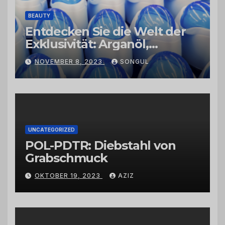
BEAUTY
Entdecken Sie die Welt der
Exklusivität: Arganöl,
Kaktusfeigenkernöl und
NOVEMBER 8, 2023
SONGUL
Schwarzkümmelöl von
vertrauenswürdigen
Großhändlern und Anbietern
UNCATEGORIZED
POL-PDTR: Diebstahl von
Grabschmuck
OKTOBER 19, 2023
AZIZ