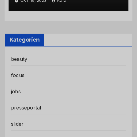
OKT. 19, 2023
AZIZ
Kategorien
beauty
focus
jobs
presseportal
slider