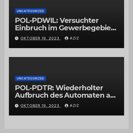
UNCATEGORIZED
POL-PDWIL: Versuchter
Einbruch im Gewerbegebiet
Wittlich
OKTOBER 19, 2023
AZIZ
UNCATEGORIZED
POL-PDTR: Wiederholter
Aufbruch des Automaten am
Wohnmobilstellplatz in
OKTOBER 19, 2023
AZIZ
Hermeskeil am Labachweg