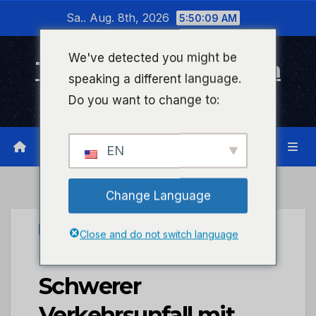
Zum
Sa.. Aug. 8th, 2026
5:50:09 AM
Inhalt
wechseln
We've detected you might be
Timeline Bad Kreuznach
speaking a different language.
Infonetzwerk für Bad Kreuznach
Do you want to change to:
EN
Change Language
UNCATEGORIZED
Close and do not switch language
POL-PDNW:
Schwerer
Verkehrsunfall mit