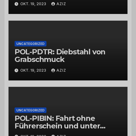
Wittlich
OKT. 19, 2023
AZIZ
UNCATEGORIZED
POL-PDTR: Diebstahl von
Grabschmuck
OKT. 19, 2023
AZIZ
UNCATEGORIZED
POL-PIBIN: Fahrt ohne
Führerschein und unter
Einfluss von Drogen