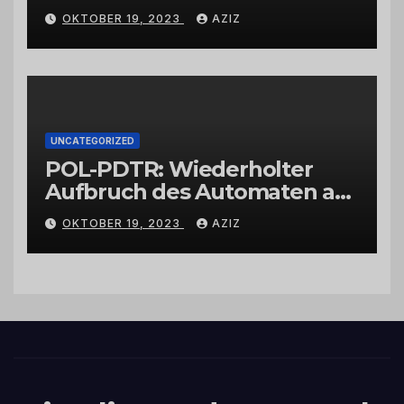
Wittlich
OKTOBER 19, 2023
AZIZ
UNCATEGORIZED
POL-PDTR: Wiederholter
Aufbruch des Automaten am
Wohnmobilstellplatz in
OKTOBER 19, 2023
AZIZ
Hermeskeil am Labachweg