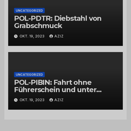
UNCATEGORIZED
POL-PDTR: Diebstahl von
Grabschmuck
OKT. 19, 2023
AZIZ
UNCATEGORIZED
POL-PIBIN: Fahrt ohne
Führerschein und unter
Einfluss von Drogen
OKT. 19, 2023
AZIZ