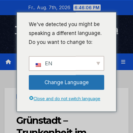
Zum
Fr.. Aug. 7th, 2026
6:46:06 PM
Inhalt
wechseln
We've detected you might be
Timeline Bad Kreuznach
speaking a different language.
Infonetzwerk für Bad Kreuznach
Do you want to change to:
EN
Change Language
UNCATEGORIZED
Close and do not switch language
POL-PDNW: PI
Grünstadt –
Trunkenheit im