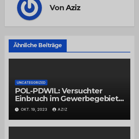
Von
Aziz
Ähnliche Beiträge
UNCATEGORIZED
POL-PDWIL: Versuchter
Einbruch im Gewerbegebiet
Wittlich
OKT. 19, 2023
AZIZ