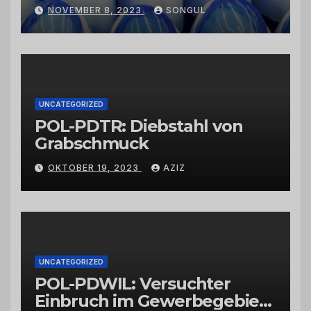
Kaktusfeigenkernöl und
NOVEMBER 8, 2023
SONGUL
Schwarzkümmelöl von
vertrauenswürdigen
Großhändlern und Anbietern
UNCATEGORIZED
POL-PDTR: Diebstahl von
Grabschmuck
OKTOBER 19, 2023
AZIZ
UNCATEGORIZED
POL-PDWIL: Versuchter
Einbruch im Gewerbegebiet