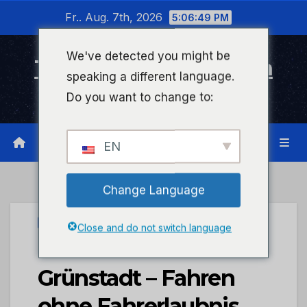
Zum
Fr.. Aug. 7th, 2026
5:06:50 PM
Inhalt
wechseln
We've detected you might be
Timeline Bad Kreuznach
speaking a different language.
Infonetzwerk für Bad Kreuznach
Do you want to change to:
EN
Change Language
UNCATEGORIZED
Close and do not switch language
POL-PDNW: PI
Grünstadt – Fahren
ohne Fahrerlaubnis