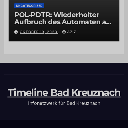
UNCATEGORIZED
POL-PDTR: Wiederholter
Aufbruch des Automaten am
Wohnmobilstellplatz in
OKTOBER 19, 2023
AZIZ
Hermeskeil am Labachweg
Timeline Bad Kreuznach
Infonetzwerk für Bad Kreuznach