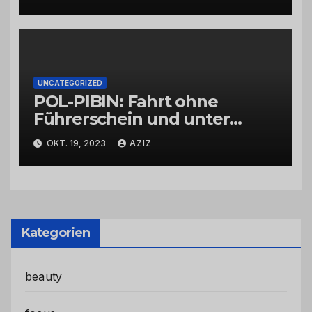
UNCATEGORIZED
POL-PIBIN: Fahrt ohne
Führerschein und unter
Einfluss von Drogen
OKT. 19, 2023
AZIZ
Kategorien
beauty