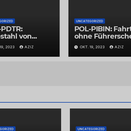
GORIZED
UNCATEGORIZED
-PDTR:
POL-PIBIN: Fahr
stahl von
ohne Führersch
bschmuck
und unter Einflu
19, 2023
AZIZ
OKT. 19, 2023
AZIZ
von Drogen
GORIZED
UNCATEGORIZED