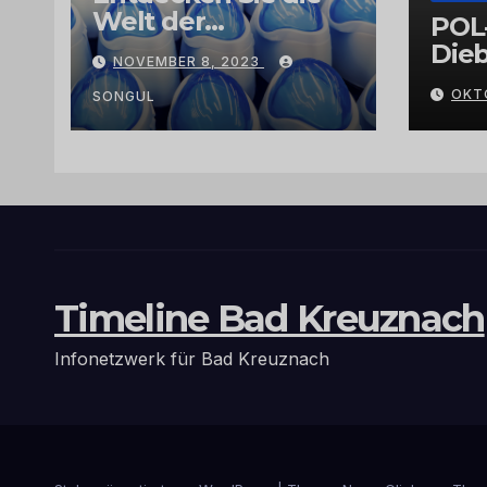
Welt der
POL
Exklusivität:
Dieb
NOVEMBER 8, 2023
Arganöl,
Gra
OKT
Kaktusfeigenkernöl
SONGUL
und
Schwarzkümmelöl
von
vertrauenswürdige
n Großhändlern
und Anbietern
Timeline Bad Kreuznach
Infonetzwerk für Bad Kreuznach