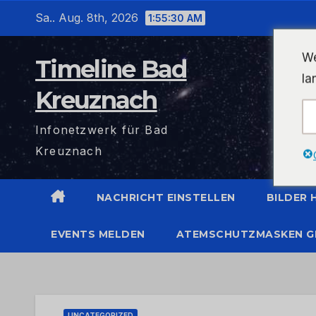
Zum
Sa.. Aug. 8th, 2026
1:55:30 AM
Inhalt
wechseln
We
Timeline Bad
la
Kreuznach
Infonetzwerk für Bad
Kreuznach
NACHRICHT EINSTELLEN
BILDER
EVENTS MELDEN
ATEMSCHUTZMASKEN G
UNCATEGORIZED