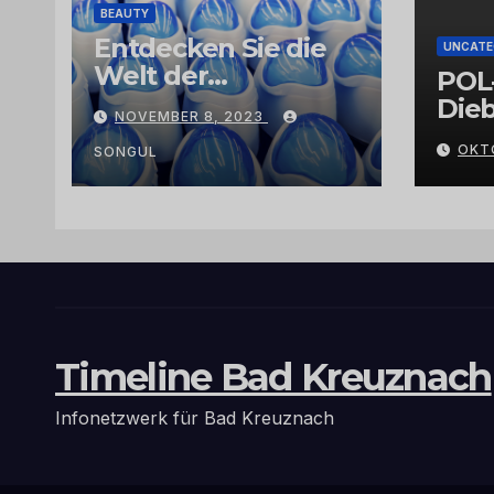
BEAUTY
Entdecken Sie die
UNCATE
Welt der
POL
Exklusivität:
Dieb
NOVEMBER 8, 2023
Arganöl,
Gra
OKT
Kaktusfeigenkernöl
SONGUL
und
Schwarzkümmelöl
von
vertrauenswürdige
n Großhändlern
und Anbietern
Timeline Bad Kreuznach
Infonetzwerk für Bad Kreuznach