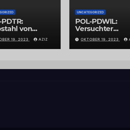
GORIZED
UNCATEGORIZED
-PDTR:
POL-PDWIL:
stahl von
Versuchter
bschmuck
Einbruch im
OBER 19, 2023
AZIZ
OKTOBER 19, 2023
Gewerbegebiet
Wittlich