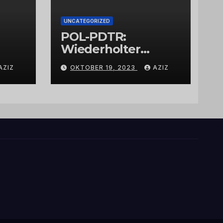
UNCATEGORIZED
POL-PDTR:
Wiederholter
Aufbruch des
AZIZ
OKTOBER 19, 2023
AZIZ
Automaten am
Wohnmobilstellplat
z in Hermeskeil am
Labachweg