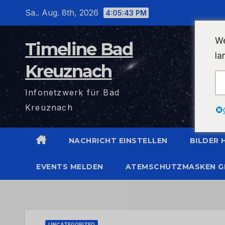
Zum
Sa.. Aug. 8th, 2026
4:05:43 PM
Inhalt
wechseln
We
Timeline Bad
la
Kreuznach
Infonetzwerk für Bad
Kreuznach
NACHRICHT EINSTELLEN
BILDER
EVENTS MELDEN
ATEMSCHUTZMASKEN G
UNCATEGORIZED