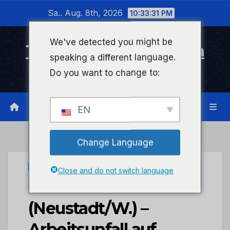
Zum
Sa.. Aug. 8th, 2026
10:33:31 PM
Inhalt
wechseln
We've detected you might be
Timeline Bad Kreuznach
speaking a different language.
Infonetzwerk für Bad Kreuznach
Do you want to change to:
EN
Change Language
UNCATEGORIZED
Close and do not switch language
POL-PDNW:
(Neustadt/W.) –
Arbeitsunfall auf