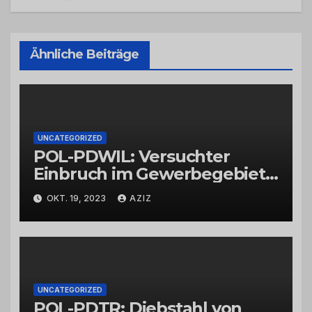
Ähnliche Beiträge
UNCATEGORIZED
POL-PDWIL: Versuchter
Einbruch im Gewerbegebiet
Wittlich
OKT. 19, 2023
AZIZ
UNCATEGORIZED
POL-PDTR: Diebstahl von