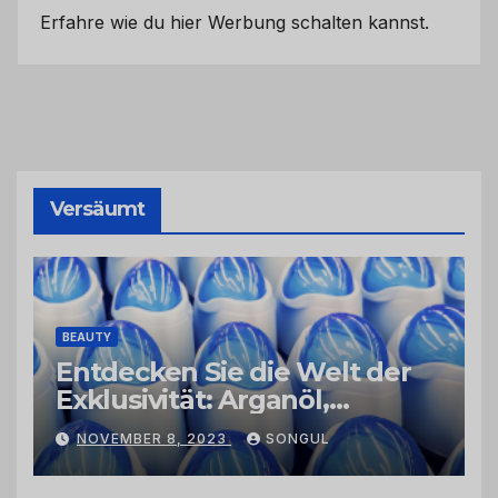
Erfahre wie du hier Werbung schalten kannst.
Versäumt
BEAUTY
Entdecken Sie die Welt der
Exklusivität: Arganöl,
Kaktusfeigenkernöl und
NOVEMBER 8, 2023
SONGUL
Schwarzkümmelöl von
vertrauenswürdigen