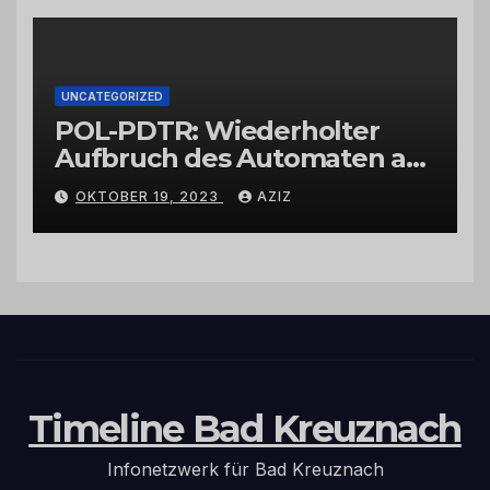
UNCATEGORIZED
POL-PDTR: Wiederholter
Aufbruch des Automaten am
Wohnmobilstellplatz in
OKTOBER 19, 2023
AZIZ
Hermeskeil am Labachweg
Timeline Bad Kreuznach
Infonetzwerk für Bad Kreuznach