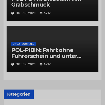
Grabschmuck
OKT. 19, 2023
AZIZ
UNCATEGORIZED
POL-PIBIN: Fahrt ohne
Führerschein und unter
Einfluss von Drogen
OKT. 19, 2023
AZIZ
Kategorien