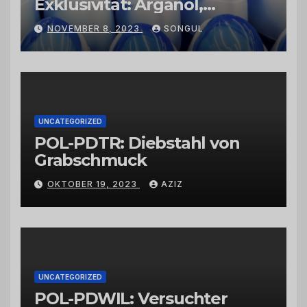
Exklusivität: Arganöl,
Kaktusfeigenkernöl und
NOVEMBER 8, 2023
SONGUL
Schwarzkümmelöl von
vertrauenswürdigen
Großhändlern und Anbietern
UNCATEGORIZED
POL-PDTR: Diebstahl von
Grabschmuck
OKTOBER 19, 2023
AZIZ
UNCATEGORIZED
POL-PDWIL: Versuchter