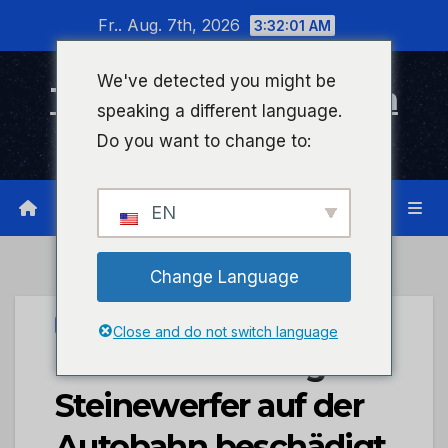
Zum
Fr.. Aug. 7th, 2026
3:32:02 AM
Inhalt
wechseln
We've detected you might be
Timeline Bad Kreuznach
speaking a different language.
Infonetzwerk für Bad Kreuznach
Do you want to change to:
EN
Change Language
UNCATEGORIZED
Close and do not switch language
POL-PDNW: Junger
Steinewerfer auf der
Autobahn beschädigt