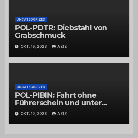
UNCATEGORIZED
POL-PDTR: Diebstahl von
Grabschmuck
OKT. 19, 2023
AZIZ
UNCATEGORIZED
POL-PIBIN: Fahrt ohne
Führerschein und unter
Einfluss von Drogen
OKT. 19, 2023
AZIZ