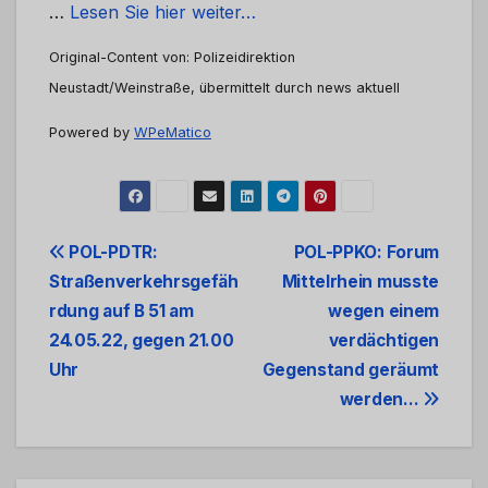
…
Lesen Sie hier weiter…
Original-Content von: Polizeidirektion
Neustadt/Weinstraße, übermittelt durch news aktuell
Powered by
WPeMatico
Beitrags-
POL-PDTR:
POL-PPKO: Forum
Straßenverkehrsgefäh
Mittelrhein musste
Navigation
rdung auf B 51 am
wegen einem
24.05.22, gegen 21.00
verdächtigen
Uhr
Gegenstand geräumt
werden…