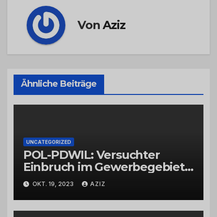
Von
Aziz
Ähnliche Beiträge
UNCATEGORIZED
POL-PDWIL: Versuchter
Einbruch im Gewerbegebiet
Wittlich
OKT. 19, 2023
AZIZ