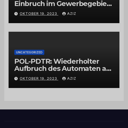
Einbruch im Gewerbegebiet
Wittlich
OKTOBER 19, 2023
AZIZ
UNCATEGORIZED
POL-PDTR: Wiederholter
Aufbruch des Automaten am
Wohnmobilstellplatz in
OKTOBER 19, 2023
AZIZ
Hermeskeil am Labachweg