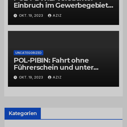
Einbruch im Gewerbegebiet
Wittlich
OKT. 19, 2023
AZIZ
UNCATEGORIZED
POL-PIBIN: Fahrt ohne
Führerschein und unter
Einfluss von Drogen
OKT. 19, 2023
AZIZ
Kategorien