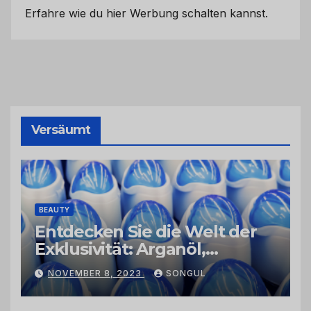
Erfahre wie du hier Werbung schalten kannst.
Versäumt
BEAUTY
Entdecken Sie die Welt der
Exklusivität: Arganöl,
Kaktusfeigenkernöl und
NOVEMBER 8, 2023
SONGUL
Schwarzkümmelöl von
vertrauenswürdigen