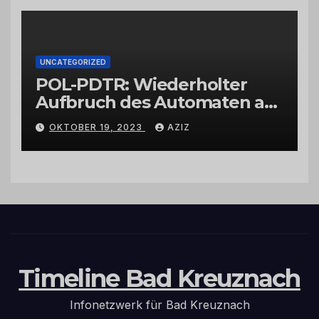
UNCATEGORIZED
POL-PDTR: Wiederholter
Aufbruch des Automaten am
Wohnmobilstellplatz in
OKTOBER 19, 2023
AZIZ
Hermeskeil am Labachweg
Timeline Bad Kreuznach
Infonetzwerk für Bad Kreuznach