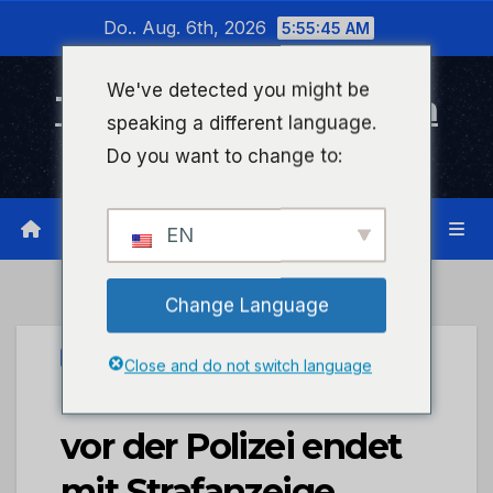
Zum
Do.. Aug. 6th, 2026
5:55:45 AM
Inhalt
wechseln
We've detected you might be
Timeline Bad Kreuznach
speaking a different language.
Infonetzwerk für Bad Kreuznach
Do you want to change to:
EN
Change Language
UNCATEGORIZED
Close and do not switch language
POL-PDNW: Flucht
vor der Polizei endet
mit Strafanzeige