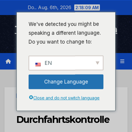
Zum
Do.. Aug. 6th, 2026
2:18:10 AM
Inhalt
wechseln
We've detected you might be
Timeline Bad Kreuznach
speaking a different language.
Infonetzwerk für Bad Kreuznach
Do you want to change to:
EN
Change Language
UNCATEGORIZED
Close and do not switch language
POL-PDNW:
Durchfahrtskontrolle