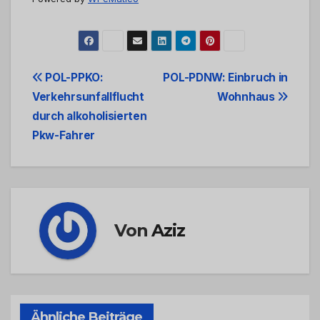
Beitrags-
POL-PPKO:
POL-PDNW: Einbruch in
Verkehrsunfallflucht
Wohnhaus
Navigation
durch alkoholisierten
Pkw-Fahrer
Von
Aziz
Ähnliche Beiträge