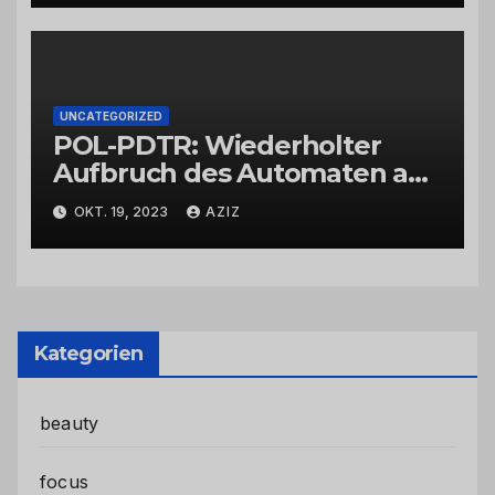
UNCATEGORIZED
POL-PDTR: Wiederholter
Aufbruch des Automaten am
Wohnmobilstellplatz in
OKT. 19, 2023
AZIZ
Hermeskeil am Labachweg
Kategorien
beauty
focus