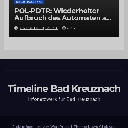
UNCATEGORIZED
POL-PDTR: Wiederholter
Aufbruch des Automaten am
Wohnmobilstellplatz in
OKTOBER 19, 2023
AZIZ
Hermeskeil am Labachweg
Timeline Bad Kreuznach
Infonetzwerk für Bad Kreuznach
Stolz präsentiert von WordPress
|
Theme: News Click von