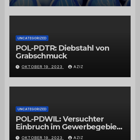
Schwarzkümmelöl von
vertrauenswürdigen
Großhändlern und Anbietern
UNCATEGORIZED
POL-PDTR: Diebstahl von
Grabschmuck
OKTOBER 19, 2023
AZIZ
UNCATEGORIZED
POL-PDWIL: Versuchter
Einbruch im Gewerbegebiet
Wittlich
OKTOBER 19, 2023
AZIZ