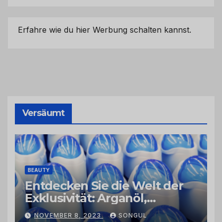
Erfahre wie du hier Werbung schalten kannst.
Versäumt
BEAUTY
Entdecken Sie die Welt der
Exklusivität: Arganöl,
Kaktusfeigenkernöl und
NOVEMBER 8, 2023
SONGUL