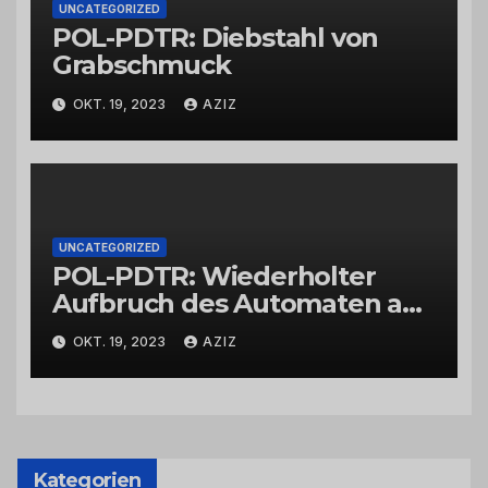
UNCATEGORIZED
POL-PDTR: Diebstahl von
Grabschmuck
OKT. 19, 2023
AZIZ
UNCATEGORIZED
POL-PDTR: Wiederholter
Aufbruch des Automaten am
Wohnmobilstellplatz in
OKT. 19, 2023
AZIZ
Hermeskeil am Labachweg
Kategorien