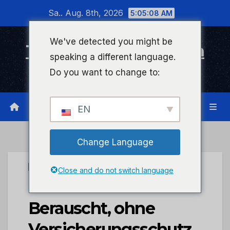
Zum
Sa.. Aug. 8th, 2026
5:05:09 AM
Inhalt
wechseln
We've detected you might be
Timeline Bad Kreuznach
speaking a different language.
Infonetzwerk für Bad Kreuznach
Do you want to change to:
EN
Change Language
UNCATEGORIZED
Close and do not switch language
POL-PDNW:
Berauscht, ohne
Versicherungsschutz