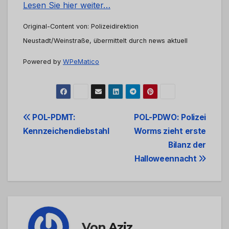
Lesen Sie hier weiter…
Original-Content von: Polizeidirektion
Neustadt/Weinstraße, übermittelt durch news aktuell
Powered by
WPeMatico
Beitrags-
POL-PDMT:
POL-PDWO: Polizei
Kennzeichendiebstahl
Worms zieht erste
Navigation
Bilanz der
Halloweennacht
Von
Aziz