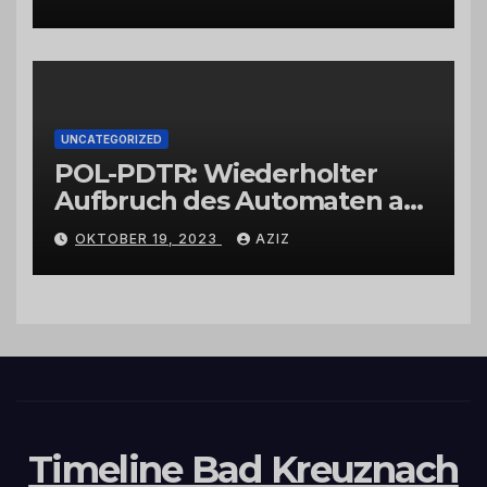
UNCATEGORIZED
POL-PDTR: Wiederholter
Aufbruch des Automaten am
Wohnmobilstellplatz in
OKTOBER 19, 2023
AZIZ
Hermeskeil am Labachweg
Timeline Bad Kreuznach