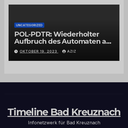
UNCATEGORIZED
POL-PDTR: Wiederholter
Aufbruch des Automaten am
Wohnmobilstellplatz in
OKTOBER 19, 2023
AZIZ
Hermeskeil am Labachweg
Timeline Bad Kreuznach
Infonetzwerk für Bad Kreuznach