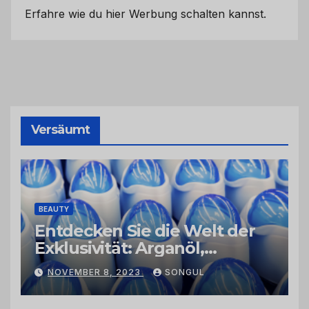
Erfahre wie du hier Werbung schalten kannst.
Versäumt
BEAUTY
Entdecken Sie die Welt der
Exklusivität: Arganöl,
Kaktusfeigenkernöl und
NOVEMBER 8, 2023
SONGUL
Schwarzkümmelöl von
vertrauenswürdigen