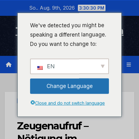
Zum
So.. Aug. 9th, 2026
3:30:31 PM
Inhalt
wechseln
We've detected you might be
Timeline Bad Kreuznach
speaking a different language.
Infonetzwerk für Bad Kreuznach
Do you want to change to:
EN
Change Language
UNCATEGORIZED
Close and do not switch language
POL-PDNR:
Zeugenaufruf –
Nötigung im