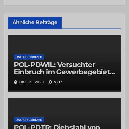
Ähnliche Beiträge
UNCATEGORIZED
POL-PDWIL: Versuchter
Einbruch im Gewerbegebiet
Wittlich
OKT. 19, 2023
AZIZ
UNCATEGORIZED
POL-PDTR: Diebstahl von