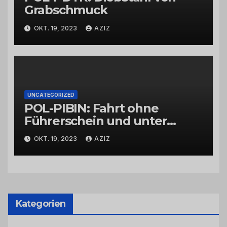
Grabschmuck
OKT. 19, 2023
AZIZ
UNCATEGORIZED
POL-PIBIN: Fahrt ohne
Führerschein und unter
Einfluss von Drogen
OKT. 19, 2023
AZIZ
Kategorien