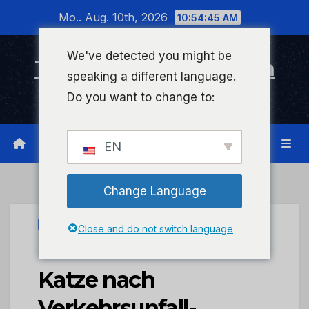
Zum
Mo.. Aug. 10th, 2026
10:54:45 AM
Inhalt
wechseln
We've detected you might be
Timeline Bad Kreuznach
speaking a different language.
Infonetzwerk für Bad Kreuznach
Do you want to change to:
EN
Change Language
UNCATEGORIZED
Close and do not switch language
POL-PDNR: Verletzte
Katze nach
Verkehrsunfall-