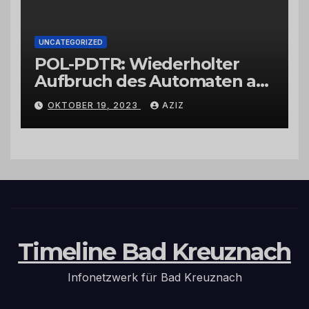
UNCATEGORIZED
POL-PDTR: Wiederholter
Aufbruch des Automaten am
Wohnmobilstellplatz in
OKTOBER 19, 2023
AZIZ
Hermeskeil am Labachweg
Timeline Bad Kreuznach
Infonetzwerk für Bad Kreuznach