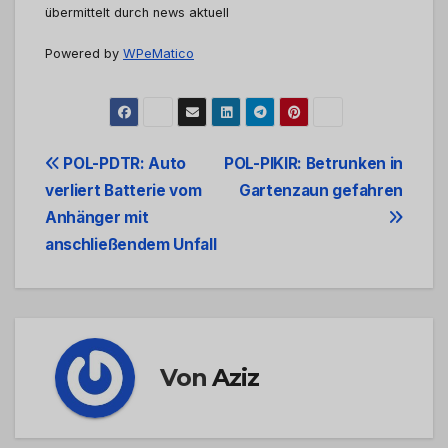
übermittelt durch news aktuell
Powered by
WPeMatico
Beitrags-
POL-PDTR: Auto
POL-PIKIR: Betrunken in
verliert Batterie vom
Gartenzaun gefahren
Navigation
Anhänger mit
anschließendem Unfall
Von
Aziz