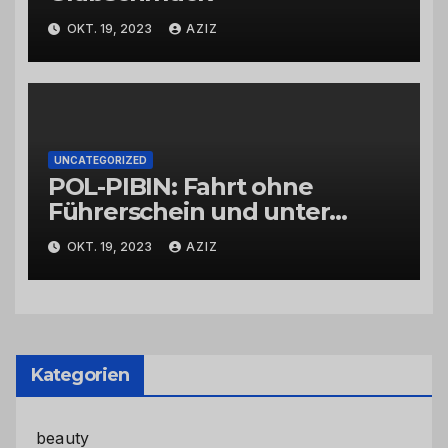
OKT. 19, 2023
AZIZ
UNCATEGORIZED
POL-PIBIN: Fahrt ohne
Führerschein und unter
Einfluss von Drogen
OKT. 19, 2023
AZIZ
Kategorien
beauty