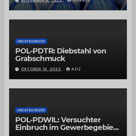
NOVEMBER 8, 2023
SONGUL
Schwarzkümmelöl von
vertrauenswürdigen
Großhändlern und Anbietern
UNCATEGORIZED
POL-PDTR: Diebstahl von
Grabschmuck
OKTOBER 19, 2023
AZIZ
UNCATEGORIZED
POL-PDWIL: Versuchter
Einbruch im Gewerbegebiet
Wittlich