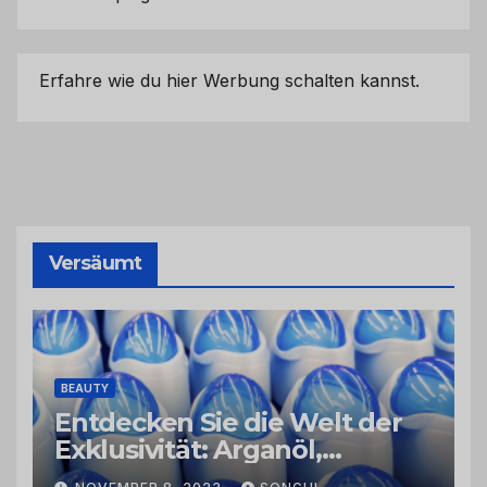
Erfahre wie du hier Werbung schalten kannst.
Versäumt
BEAUTY
Entdecken Sie die Welt der
Exklusivität: Arganöl,
Kaktusfeigenkernöl und