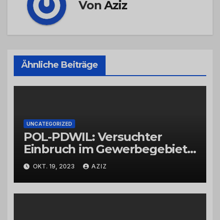
Von
Aziz
Ähnliche Beiträge
UNCATEGORIZED
POL-PDWIL: Versuchter
Einbruch im Gewerbegebiet
Wittlich
OKT. 19, 2023
AZIZ