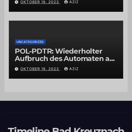
OKTOBER 19, 2023
AZIZ
UNCATEGORIZED
POL-PDTR: Wiederholter
Aufbruch des Automaten am
Wohnmobilstellplatz in
OKTOBER 19, 2023
AZIZ
Hermeskeil am Labachweg
Timeline Bad Kreuznach