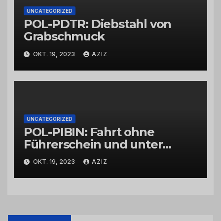
UNCATEGORIZED
POL-PDTR: Diebstahl von
Grabschmuck
OKT. 19, 2023
AZIZ
UNCATEGORIZED
POL-PIBIN: Fahrt ohne
Führerschein und unter
Einfluss von Drogen
OKT. 19, 2023
AZIZ