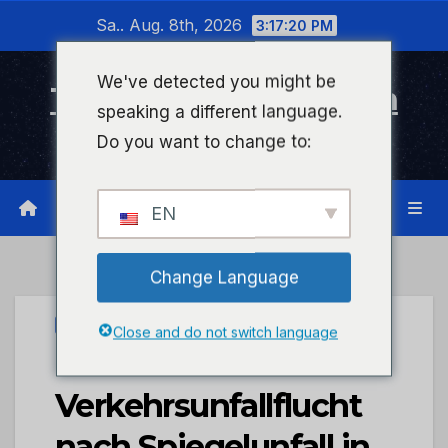
Zum
Sa.. Aug. 8th, 2026
3:17:20 PM
Inhalt
wechseln
We've detected you might be
Timeline Bad Kreuznach
speaking a different language.
Infonetzwerk für Bad Kreuznach
Do you want to change to:
EN
Change Language
UNCATEGORIZED
Close and do not switch language
POL-PDNR:
Verkehrsunfallflucht
nach Spiegelunfall in