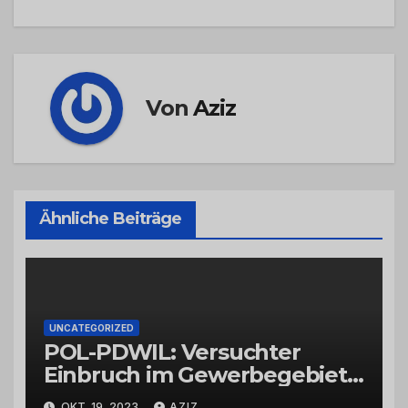
Von
Aziz
Ähnliche Beiträge
UNCATEGORIZED
POL-PDWIL: Versuchter
Einbruch im Gewerbegebiet
Wittlich
OKT. 19, 2023
AZIZ