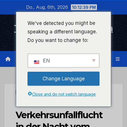
Zum
Do.. Aug. 6th, 2026
10:12:40 PM
Inhalt
wechseln
We've detected you might be
Timeline Bad Kreuznach
speaking a different language.
Infonetzwerk für Bad Kreuznach
Do you want to change to:
EN
Change Language
UNCATEGORIZED
Close and do not switch language
POL-PDNR:
Verkehrsunfallflucht
in der Nacht vom