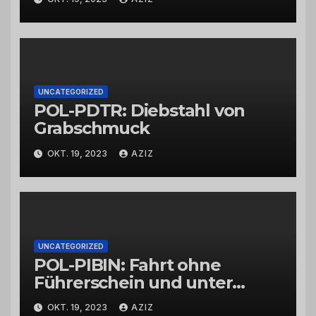
UNCATEGORIZED
POL-PDTR: Diebstahl von
Grabschmuck
OKT. 19, 2023
AZIZ
UNCATEGORIZED
POL-PIBIN: Fahrt ohne
Führerschein und unter
Einfluss von Drogen
OKT. 19, 2023
AZIZ