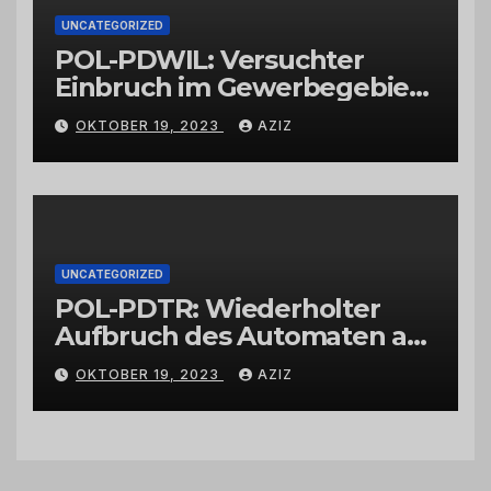
UNCATEGORIZED
POL-PDWIL: Versuchter
Einbruch im Gewerbegebiet
Wittlich
OKTOBER 19, 2023
AZIZ
UNCATEGORIZED
POL-PDTR: Wiederholter
Aufbruch des Automaten am
Wohnmobilstellplatz in
OKTOBER 19, 2023
AZIZ
Hermeskeil am Labachweg