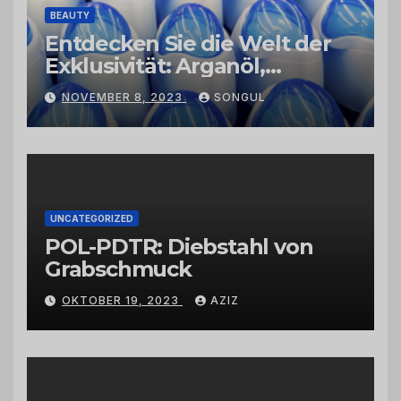
BEAUTY
Entdecken Sie die Welt der
Exklusivität: Arganöl,
Kaktusfeigenkernöl und
NOVEMBER 8, 2023
SONGUL
Schwarzkümmelöl von
vertrauenswürdigen
Großhändlern und Anbietern
UNCATEGORIZED
POL-PDTR: Diebstahl von
Grabschmuck
OKTOBER 19, 2023
AZIZ