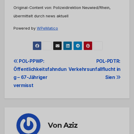
Original-Content von: Polizeidirektion Neuwied/Rhein,
übermittelt durch news aktuell
Powered by
WPeMatico
Beitrags-
POL-PPWP:
POL-PDTR:
Öffentlichkeitsfahndun
Verkehrsunfallflucht in
Navigation
g – 67-Jähriger
Sien
vermisst
Von
Aziz