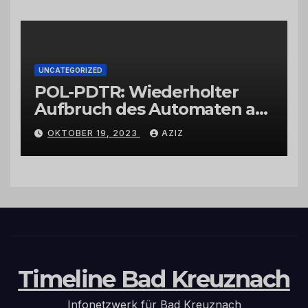
UNCATEGORIZED
POL-PDTR: Wiederholter
Aufbruch des Automaten am
Wohnmobilstellplatz in
OKTOBER 19, 2023
AZIZ
Hermeskeil am Labachweg
Timeline Bad Kreuznach
Infonetzwerk für Bad Kreuznach