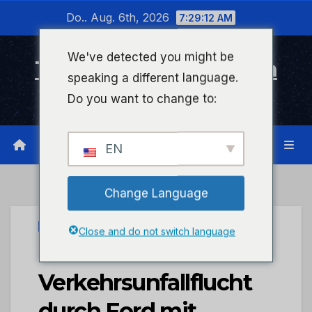
Zum
Do.. Aug. 6th, 2026
7:29:13 AM
Inhalt
wechseln
We've detected you might be
Timeline Bad Kreuznach
speaking a different language.
Infonetzwerk für Bad Kreuznach
Do you want to change to:
EN
Change Language
UNCATEGORIZED
Close and do not switch language
POL-PDNR:
Verkehrsunfallflucht
durch Ford mit