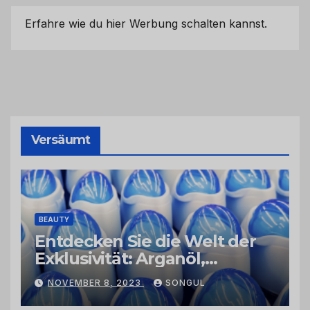
Erfahre wie du hier Werbung schalten kannst.
Versäumt
BEAUTY
Entdecken Sie die Welt der
Exklusivität: Arganöl,
Kaktusfeigenkernöl und
NOVEMBER 8, 2023
SONGUL
Schwarzkümmelöl von