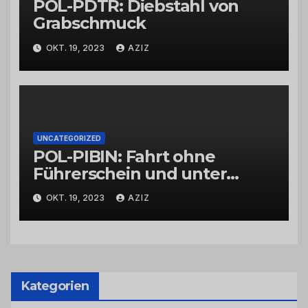
POL-PDTR: Diebstahl von
Grabschmuck
OKT. 19, 2023
AZIZ
UNCATEGORIZED
POL-PIBIN: Fahrt ohne
Führerschein und unter
Einfluss von Drogen
OKT. 19, 2023
AZIZ
Kategorien