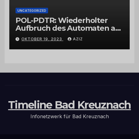
UNCATEGORIZED
POL-PDTR: Wiederholter
Aufbruch des Automaten am
Wohnmobilstellplatz in
OKTOBER 19, 2023
AZIZ
Hermeskeil am Labachweg
Timeline Bad Kreuznach
Infonetzwerk für Bad Kreuznach