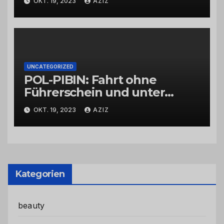
OKT. 19, 2023
AZIZ
UNCATEGORIZED
POL-PIBIN: Fahrt ohne
Führerschein und unter
Einfluss von Drogen
OKT. 19, 2023
AZIZ
Kategorien
beauty