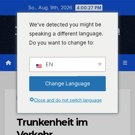
Zum
So.. Aug. 9th, 2026
4:00:28 PM
Inhalt
wechseln
We've detected you might be
Timeline Bad Kreuznach
speaking a different language.
Infonetzwerk für Bad Kreuznach
Do you want to change to:
EN
Change Language
UNCATEGORIZED
Close and do not switch language
POL-PDNR:
Trunkenheit im
Verkehr