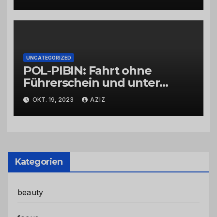
UNCATEGORIZED
POL-PIBIN: Fahrt ohne
Führerschein und unter
Einfluss von Drogen
OKT. 19, 2023
AZIZ
Kategorien
beauty