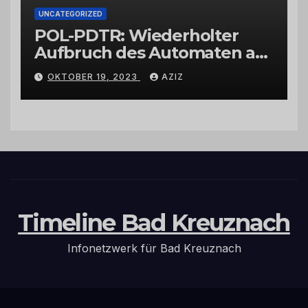
UNCATEGORIZED
POL-PDTR: Wiederholter
Aufbruch des Automaten am
Wohnmobilstellplatz in
OKTOBER 19, 2023
AZIZ
Hermeskeil am Labachweg
Timeline Bad Kreuznach
Infonetzwerk für Bad Kreuznach