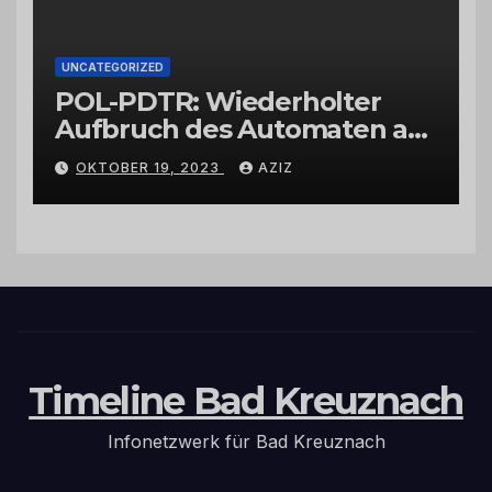
UNCATEGORIZED
POL-PDTR: Wiederholter
Aufbruch des Automaten am
Wohnmobilstellplatz in
OKTOBER 19, 2023
AZIZ
Hermeskeil am Labachweg
Timeline Bad Kreuznach
Infonetzwerk für Bad Kreuznach