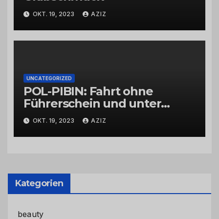
OKT. 19, 2023
AZIZ
UNCATEGORIZED
POL-PIBIN: Fahrt ohne
Führerschein und unter
Einfluss von Drogen
OKT. 19, 2023
AZIZ
Kategorien
beauty