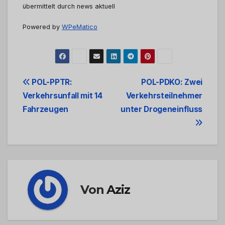
übermittelt durch news aktuell
Powered by
WPeMatico
Beitrags-
POL-PPTR:
POL-PDKO: Zwei
Verkehrsunfall mit 14
Verkehrsteilnehmer
Navigation
Fahrzeugen
unter Drogeneinfluss
Von
Aziz