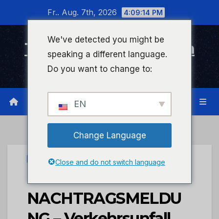
Zum
Fr.. Aug. 7th, 2026
4:09:14 PM
Inhalt
wechseln
We've detected you might be
Timeline Bad Kreuznach
speaking a different language.
Infonetzwerk für Bad Kreuznach
Do you want to change to:
EN
Change Language
UNCATEGORIZED
Close and do not switch language
POL-PDNR:
NACHTRAGSMELDU
NG – Verkehrsunfall