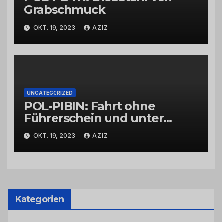
Grabschmuck
OKT. 19, 2023
AZIZ
UNCATEGORIZED
POL-PIBIN: Fahrt ohne
Führerschein und unter
Einfluss von Drogen
OKT. 19, 2023
AZIZ
Kategorien