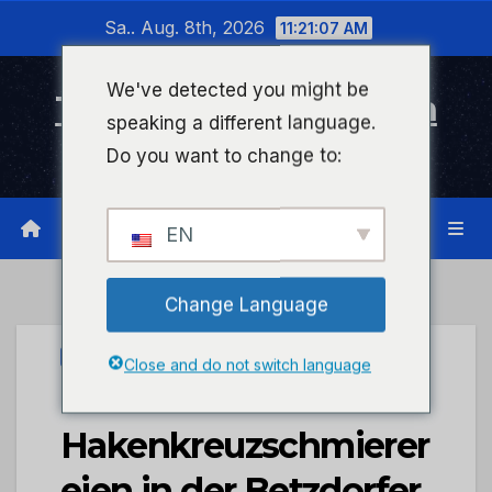
Zum
Sa.. Aug. 8th, 2026
11:21:07 AM
Inhalt
wechseln
We've detected you might be
Timeline Bad Kreuznach
speaking a different language.
Infonetzwerk für Bad Kreuznach
Do you want to change to:
EN
Change Language
UNCATEGORIZED
Close and do not switch language
POL-PDNR:
Hakenkreuzschmierer
eien in der Betzdorfer