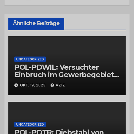
Ähnliche Beiträge
UNCATEGORIZED
POL-PDWIL: Versuchter
Einbruch im Gewerbegebiet
Wittlich
OKT. 19, 2023
AZIZ
UNCATEGORIZED
POL-PDTR: Diebstahl von