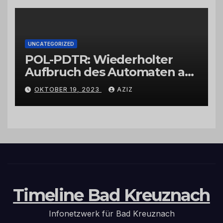
UNCATEGORIZED
POL-PDTR: Wiederholter
Aufbruch des Automaten am
Wohnmobilstellplatz in
OKTOBER 19, 2023
AZIZ
Hermeskeil am Labachweg
Timeline Bad Kreuznach
Infonetzwerk für Bad Kreuznach