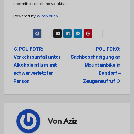
übermittelt durch news aktuell
Powered by
WPeMatico
Beitrags-
POL-PDTR:
POL-PDKO:
Verkehrsunfall unter
Sachbeschädigung an
Navigation
Alkoholeinfluss mit
Mountainbike in
schwerverletzter
Bendorf –
Person
Zeugenaufruf
Von
Aziz