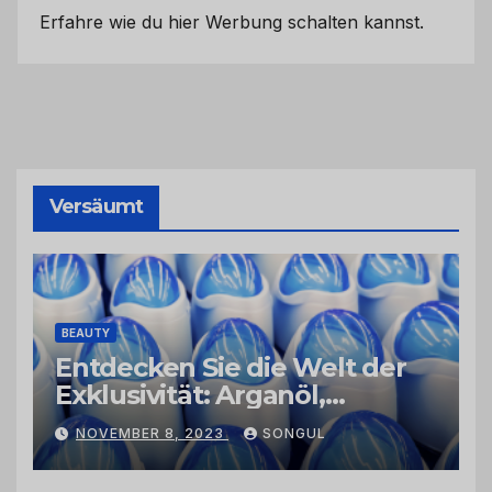
Erfahre wie du hier Werbung schalten kannst.
Versäumt
BEAUTY
Entdecken Sie die Welt der
Exklusivität: Arganöl,
Kaktusfeigenkernöl und
NOVEMBER 8, 2023
SONGUL
Schwarzkümmelöl von
vertrauenswürdigen