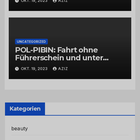
OKT. 19, 2023
AZIZ
UNCATEGORIZED
POL-PIBIN: Fahrt ohne
Führerschein und unter
Einfluss von Drogen
OKT. 19, 2023
AZIZ
Kategorien
beauty