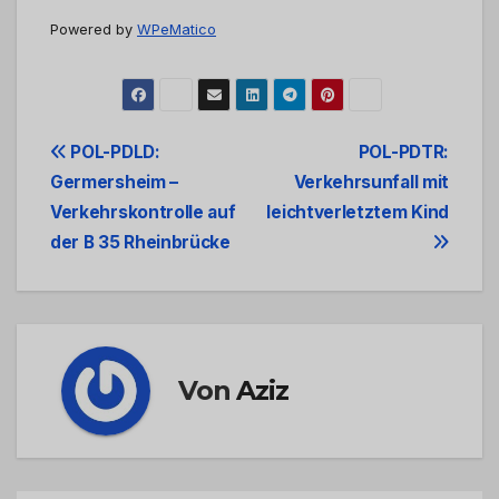
Powered by
WPeMatico
Beitrags-
POL-PDLD:
POL-PDTR:
Germersheim –
Verkehrsunfall mit
Navigation
Verkehrskontrolle auf
leichtverletztem Kind
der B 35 Rheinbrücke
Von
Aziz