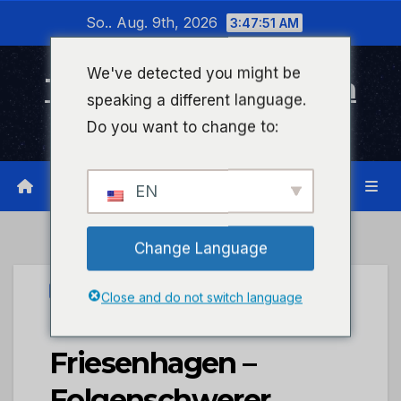
Zum
So.. Aug. 9th, 2026
3:47:51 AM
Inhalt
wechseln
We've detected you might be
Timeline Bad Kreuznach
speaking a different language.
Infonetzwerk für Bad Kreuznach
Do you want to change to:
EN
Change Language
UNCATEGORIZED
Close and do not switch language
POL-PDNR:
Friesenhagen –
Folgenschwerer