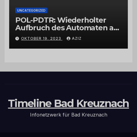
UNCATEGORIZED
POL-PDTR: Wiederholter
Aufbruch des Automaten am
Wohnmobilstellplatz in
OKTOBER 19, 2023
AZIZ
Hermeskeil am Labachweg
Timeline Bad Kreuznach
Infonetzwerk für Bad Kreuznach