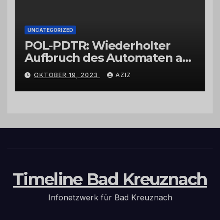
UNCATEGORIZED
POL-PDTR: Wiederholter
Aufbruch des Automaten am
Wohnmobilstellplatz in
OKTOBER 19, 2023
AZIZ
Hermeskeil am Labachweg
Timeline Bad Kreuznach
Infonetzwerk für Bad Kreuznach