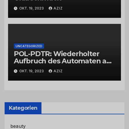
OKT. 19, 2023
AZIZ
UNCATEGORIZED
POL-PDTR: Wiederholter
Aufbruch des Automaten am
Wohnmobilstellplatz in
OKT. 19, 2023
AZIZ
Hermeskeil am Labachweg
Kategorien
beauty