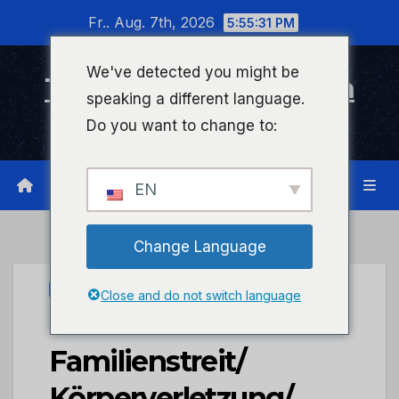
Zum
Fr.. Aug. 7th, 2026
5:55:31 PM
Inhalt
wechseln
We've detected you might be
Timeline Bad Kreuznach
speaking a different language.
Infonetzwerk für Bad Kreuznach
Do you want to change to:
EN
Change Language
UNCATEGORIZED
Close and do not switch language
POL-PDNR:
Familienstreit/
Körperverletzung/