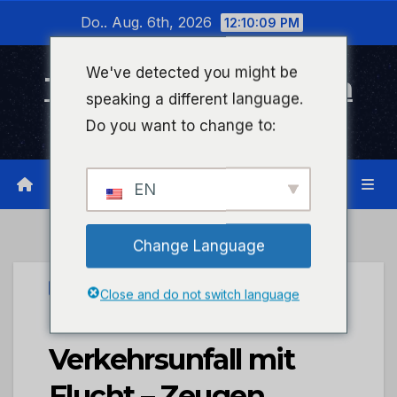
Zum
Do.. Aug. 6th, 2026
12:10:09 PM
Inhalt
wechseln
We've detected you might be
Timeline Bad Kreuznach
speaking a different language.
Infonetzwerk für Bad Kreuznach
Do you want to change to:
EN
Change Language
UNCATEGORIZED
Close and do not switch language
POL-PDMY:
Verkehrsunfall mit
Flucht – Zeugen