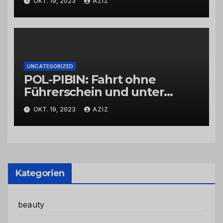
OKT. 19, 2023
AZIZ
UNCATEGORIZED
POL-PIBIN: Fahrt ohne
Führerschein und unter
Einfluss von Drogen
OKT. 19, 2023
AZIZ
Kategorien
beauty