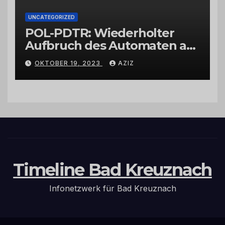
UNCATEGORIZED
POL-PDTR: Wiederholter
Aufbruch des Automaten am
Wohnmobilstellplatz in
OKTOBER 19, 2023
AZIZ
Hermeskeil am Labachweg
Timeline Bad Kreuznach
Infonetzwerk für Bad Kreuznach