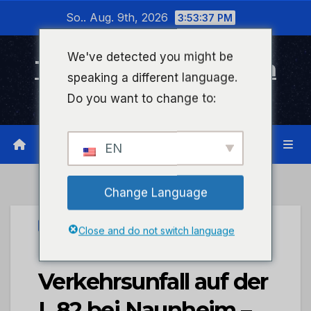
Zum
So.. Aug. 9th, 2026
3:53:37 PM
Inhalt
wechseln
We've detected you might be
Timeline Bad Kreuznach
speaking a different language.
Infonetzwerk für Bad Kreuznach
Do you want to change to:
EN
Change Language
UNCATEGORIZED
Close and do not switch language
POL-PDMY: Tödlicher
Verkehrsunfall auf der
L 82 bei Naunheim –