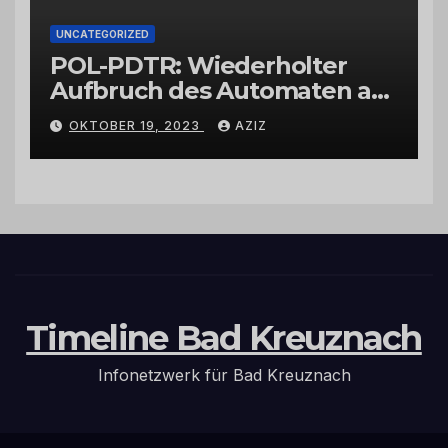
UNCATEGORIZED
POL-PDTR: Wiederholter
Aufbruch des Automaten am
Wohnmobilstellplatz in
OKTOBER 19, 2023
AZIZ
Hermeskeil am Labachweg
Timeline Bad Kreuznach
Infonetzwerk für Bad Kreuznach