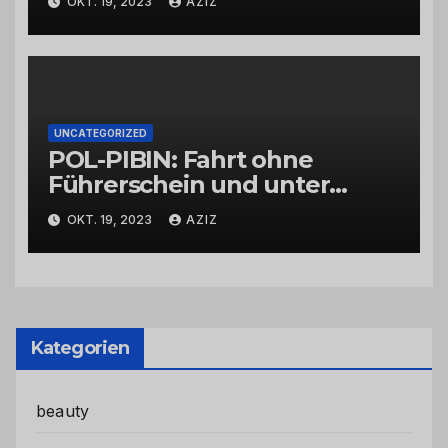
OKT. 19, 2023
AZIZ
UNCATEGORIZED
POL-PIBIN: Fahrt ohne
Führerschein und unter
Einfluss von Drogen
OKT. 19, 2023
AZIZ
Kategorien
beauty