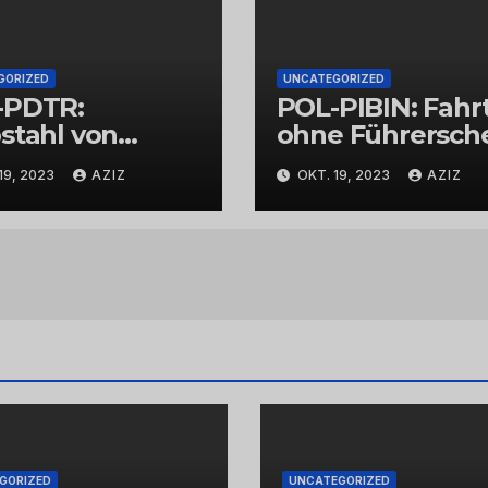
GORIZED
UNCATEGORIZED
-PDTR:
POL-PIBIN: Fahr
stahl von
ohne Führersch
bschmuck
und unter Einflu
19, 2023
AZIZ
OKT. 19, 2023
AZIZ
von Drogen
GORIZED
UNCATEGORIZED