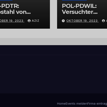
-PDTR:
POL-PDWIL:
stahl von
Versuchter
bschmuck
Einbruch im
OBER 19, 2023
AZIZ
OKTOBER 19, 2023
Gewerbegebiet
Wittlich
Home
Events melden
Firma eintra