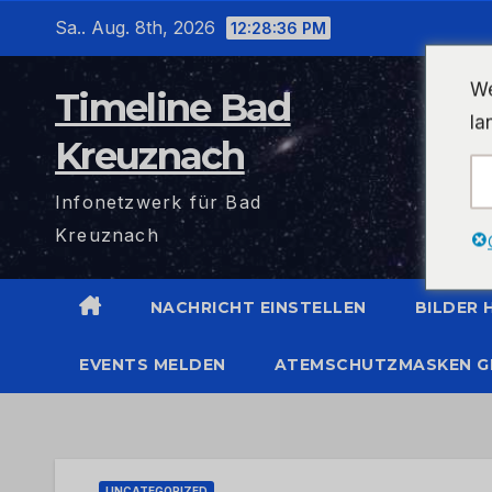
Zum
Sa.. Aug. 8th, 2026
12:28:37 PM
Inhalt
wechseln
We
Timeline Bad
la
Kreuznach
Infonetzwerk für Bad
Kreuznach
NACHRICHT EINSTELLEN
BILDER
EVENTS MELDEN
ATEMSCHUTZMASKEN G
UNCATEGORIZED