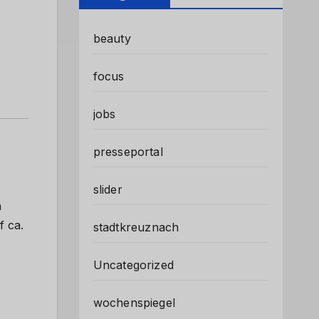
beauty
focus
jobs
presseportal
slider
n
f ca.
stadtkreuznach
Uncategorized
wochenspiegel