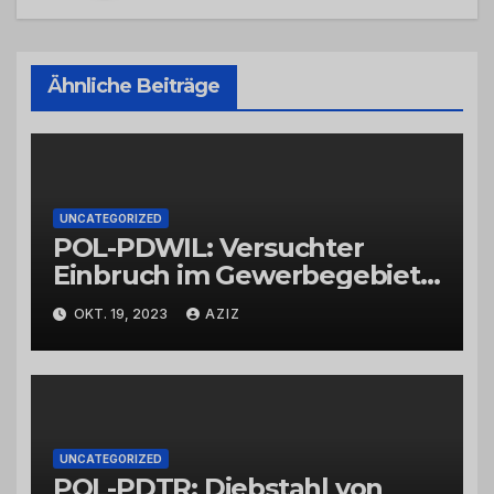
Ähnliche Beiträge
UNCATEGORIZED
POL-PDWIL: Versuchter
Einbruch im Gewerbegebiet
Wittlich
OKT. 19, 2023
AZIZ
UNCATEGORIZED
POL-PDTR: Diebstahl von