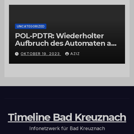
UNCATEGORIZED
POL-PDTR: Wiederholter
Aufbruch des Automaten am
Wohnmobilstellplatz in
OKTOBER 19, 2023
AZIZ
Hermeskeil am Labachweg
Timeline Bad Kreuznach
Infonetzwerk für Bad Kreuznach