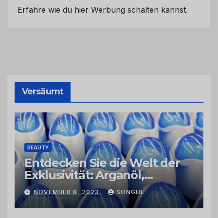
Erfahre wie du hier Werbung schalten kannst.
Versäumt
BEAUTY
Entdecken Sie die Welt der
Exklusivität: Arganöl,
Kaktusfeigenkernöl und
NOVEMBER 8, 2023
SONGUL
Schwarzkümmelöl von
vertrauenswürdigen