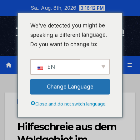
Zum
Sa.. Aug. 8th, 2026
3:16:12 PM
Inhalt
wechseln
We've detected you might be
Timeline Bad Kreuznach
speaking a different language.
Infonetzwerk für Bad Kreuznach
Do you want to change to:
EN
Change Language
UNCATEGORIZED
Close and do not switch language
POL-PDMY:
Hilfeschreie aus dem
Waldgebiet im