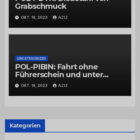
Grabschmuck
OKT. 19, 2023
AZIZ
UNCATEGORIZED
POL-PIBIN: Fahrt ohne
Führerschein und unter
Einfluss von Drogen
OKT. 19, 2023
AZIZ
Kategorien