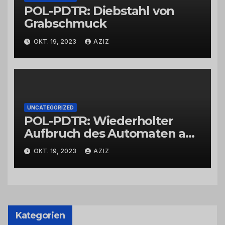
POL-PDTR: Diebstahl von
Grabschmuck
OKT. 19, 2023
AZIZ
UNCATEGORIZED
POL-PDTR: Wiederholter
Aufbruch des Automaten am
Wohnmobilstellplatz in
OKT. 19, 2023
AZIZ
Hermeskeil am Labachweg
Kategorien