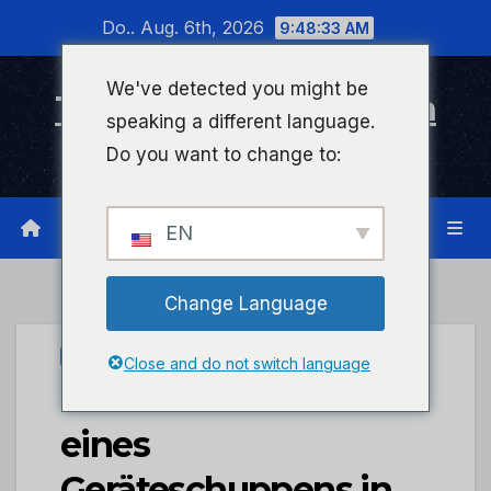
Zum
Do.. Aug. 6th, 2026
9:48:33 AM
Inhalt
wechseln
We've detected you might be
Timeline Bad Kreuznach
speaking a different language.
Infonetzwerk für Bad Kreuznach
Do you want to change to:
EN
Change Language
UNCATEGORIZED
Close and do not switch language
POL-PDMY: Brand
eines
Geräteschuppens in