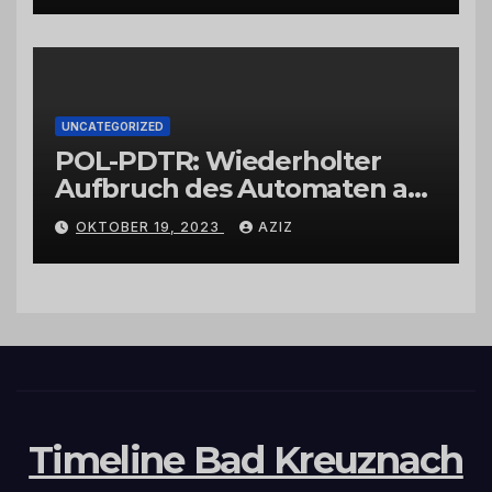
UNCATEGORIZED
POL-PDTR: Wiederholter
Aufbruch des Automaten am
Wohnmobilstellplatz in
OKTOBER 19, 2023
AZIZ
Hermeskeil am Labachweg
Timeline Bad Kreuznach