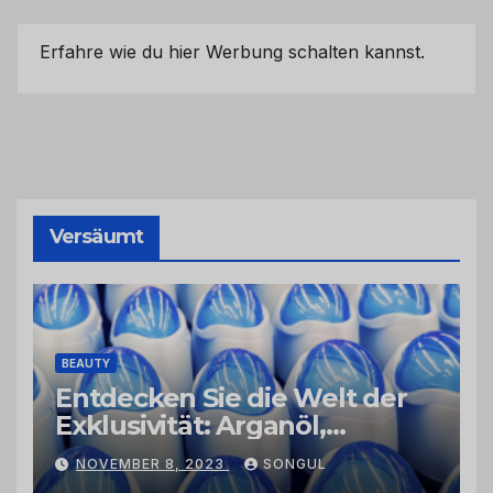
Erfahre wie du hier Werbung schalten kannst.
Versäumt
BEAUTY
Entdecken Sie die Welt der
Exklusivität: Arganöl,
Kaktusfeigenkernöl und
NOVEMBER 8, 2023
SONGUL
Schwarzkümmelöl von