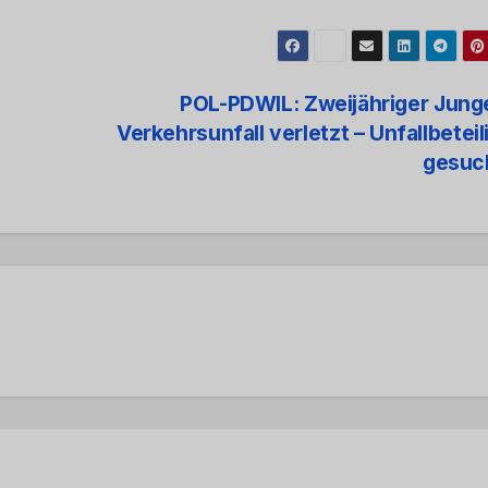
POL-PDWIL: Zweijähriger Jung
Verkehrsunfall verletzt – Unfallbeteil
gesuc