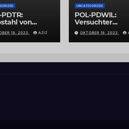
GORIZED
UNCATEGORIZED
-PDTR:
POL-PDWIL:
stahl von
Versuchter
bschmuck
Einbruch im
OBER 19, 2023
AZIZ
OKTOBER 19, 2023
Gewerbegebiet
Wittlich