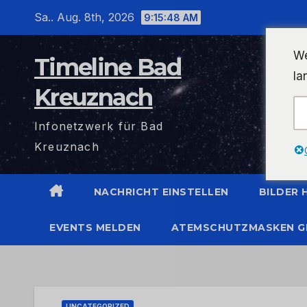
Zum
Sa.. Aug. 8th, 2026
9:15:49 AM
Inhalt
wechseln
We
Timeline Bad
la
Kreuznach
Infonetzwerk für Bad
Kreuznach
NACHRICHT EINSTELLEN
BILDER
EVENTS MELDEN
ATEMSCHUTZMASKEN G
UNCATEGORIZED