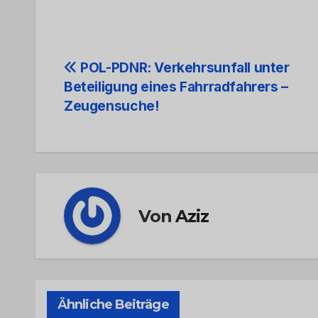
Beitrags-
POL-PDNR: Verkehrsunfall unter
Beteiligung eines Fahrradfahrers –
Navigation
Zeugensuche!
Von
Aziz
Ähnliche Beiträge