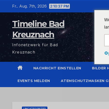
Zum
Fr.. Aug. 7th, 2026
2:10:38 PM
Inhalt
wechseln
We
Timeline Bad
la
Kreuznach
Infonetzwerk für Bad
Kreuznach
NACHRICHT EINSTELLEN
BILDER
EVENTS MELDEN
ATEMSCHUTZMASKEN G
UNCATEGORIZED