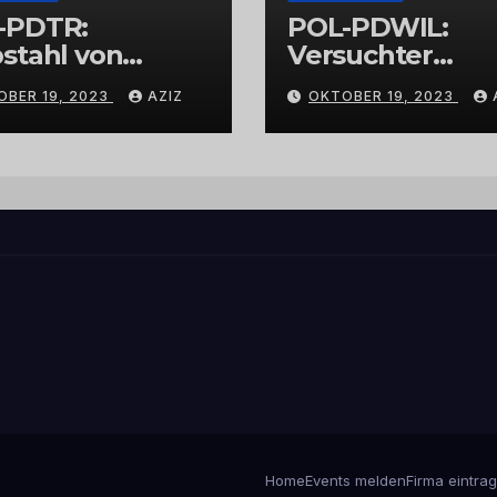
-PDTR:
POL-PDWIL:
stahl von
Versuchter
bschmuck
Einbruch im
OBER 19, 2023
AZIZ
OKTOBER 19, 2023
Gewerbegebiet
Wittlich
Home
Events melden
Firma eintra