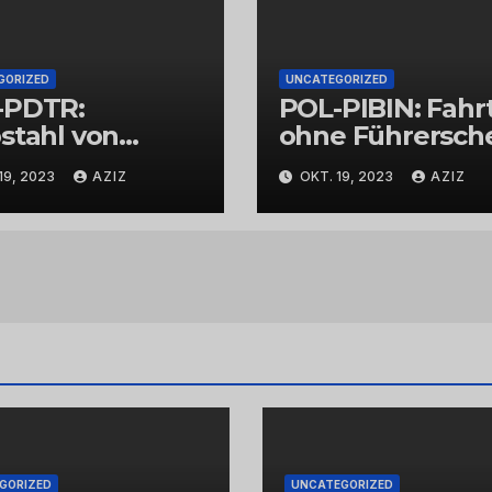
GORIZED
UNCATEGORIZED
-PDTR:
POL-PIBIN: Fahr
stahl von
ohne Führersch
bschmuck
und unter Einflu
19, 2023
AZIZ
OKT. 19, 2023
AZIZ
von Drogen
GORIZED
UNCATEGORIZED