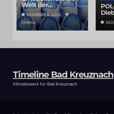
Welt der
POL
Exklusivität:
Dieb
NOVEMBER 8, 2023
Arganöl,
Gra
OKT
Kaktusfeigenkernöl
SONGUL
und
Schwarzkümmelöl
von
vertrauenswürdige
n Großhändlern
und Anbietern
Timeline Bad Kreuznach
Infonetzwerk für Bad Kreuznach