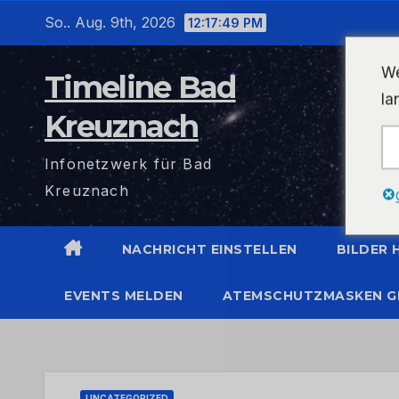
Zum
So.. Aug. 9th, 2026
12:17:49 PM
Inhalt
wechseln
We
Timeline Bad
la
Kreuznach
Infonetzwerk für Bad
Kreuznach
NACHRICHT EINSTELLEN
BILDER
EVENTS MELDEN
ATEMSCHUTZMASKEN G
UNCATEGORIZED