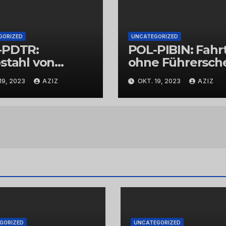
GORIZED
UNCATEGORIZED
-PDTR:
POL-PIBIN: Fahr
stahl von
ohne Führersch
bschmuck
und unter Einflu
19, 2023
AZIZ
OKT. 19, 2023
AZIZ
von Drogen
GORIZED
UNCATEGORIZED