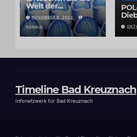
Welt der
POL
Exklusivität:
Dieb
NOVEMBER 8, 2023
Arganöl,
Gra
OKT
Kaktusfeigenkernöl
SONGUL
und
Schwarzkümmelöl
von
vertrauenswürdige
n Großhändlern
und Anbietern
Timeline Bad Kreuznach
Infonetzwerk für Bad Kreuznach