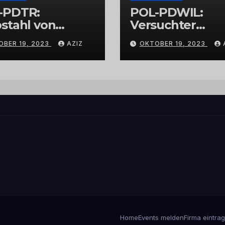
-PDTR:
POL-PDWIL:
stahl von
Versuchter
bschmuck
Einbruch im
OBER 19, 2023
AZIZ
OKTOBER 19, 2023
Gewerbegebiet
Wittlich
Home
Events melden
Firma eintra