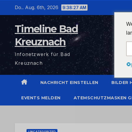
Zum
Do.. Aug. 6th, 2026
9:38:27 AM
Inhalt
wechseln
We
Timeline Bad
la
Kreuznach
Infonetzwerk für Bad
Kreuznach
NACHRICHT EINSTELLEN
BILDER
EVENTS MELDEN
ATEMSCHUTZMASKEN G
UNCATEGORIZED