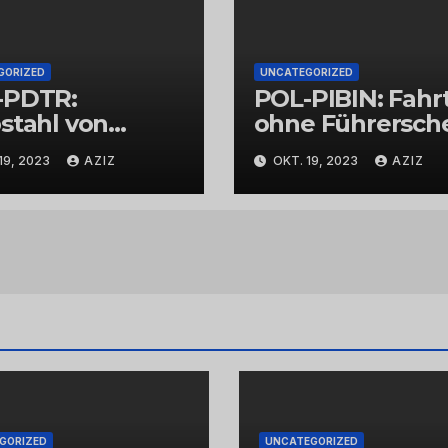
GORIZED
UNCATEGORIZED
-PDTR:
POL-PIBIN: Fahr
stahl von
ohne Führersch
bschmuck
und unter Einflu
19, 2023
AZIZ
OKT. 19, 2023
AZIZ
von Drogen
GORIZED
UNCATEGORIZED