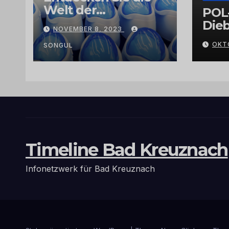
Welt der
POL
Exklusivität:
Dieb
NOVEMBER 8, 2023
Arganöl,
Gra
OKT
Kaktusfeigenkernöl
SONGUL
und
Schwarzkümmelöl
von
vertrauenswürdige
n Großhändlern
und Anbietern
Timeline Bad Kreuznach
Infonetzwerk für Bad Kreuznach