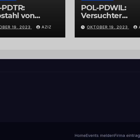
-PDTR:
POL-PDWIL:
stahl von
Versuchter
bschmuck
Einbruch im
OBER 19, 2023
AZIZ
OKTOBER 19, 2023
Gewerbegebiet
Wittlich
Home
Events melden
Firma eintra