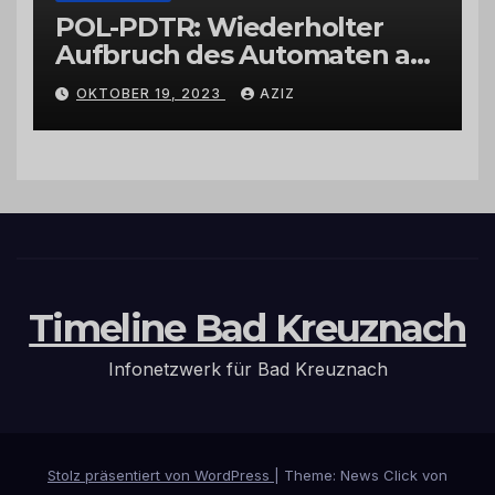
POL-PDTR: Wiederholter
Aufbruch des Automaten am
Wohnmobilstellplatz in
OKTOBER 19, 2023
AZIZ
Hermeskeil am Labachweg
Timeline Bad Kreuznach
Infonetzwerk für Bad Kreuznach
Stolz präsentiert von WordPress
|
Theme: News Click von