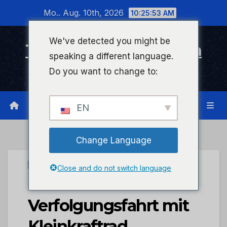
Zum
Mo.. Aug. 10th, 2026
10:25:53 AM
Inhalt
wechseln
We've detected you might be
Timeline Bad Kreuznach
speaking a different language.
Infonetzwerk für Bad Kreuznach
Do you want to change to:
EN
Change Language
UNCATEGORIZED
Close and do not switch language
POL-PDMT:
Verfolgungsfahrt mit
Kleinkraftrad