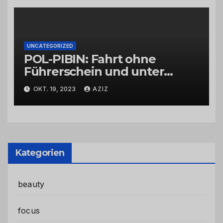
UNCATEGORIZED
POL-PIBIN: Fahrt ohne
Führerschein und unter
Einfluss von Drogen
OKT. 19, 2023
AZIZ
Kategorien
beauty
focus