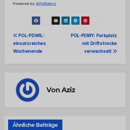
Powered by
WPeMatico
Beitrags-
POL-PDWIL:
POL-PDMY: Parkplatz
einsatzreiches
mit Driftstrecke
Navigation
Wochenende
verwechselt
Von
Aziz
Ähnliche Beiträge