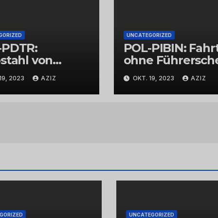
GORIZED
UNCATEGORIZED
-PDTR:
POL-PIBIN: Fahr
stahl von
ohne Führersch
bschmuck
und unter Einflu
19, 2023
AZIZ
OKT. 19, 2023
AZIZ
von Drogen
GORIZED
UNCATEGORIZED