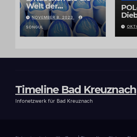
Welt der
POL
Exklusivität:
Dieb
NOVEMBER 8, 2023
Arganöl,
Gra
OKT
Kaktusfeigenkernöl
SONGUL
und
Schwarzkümmelöl
von
vertrauenswürdige
n Großhändlern
und Anbietern
Timeline Bad Kreuznach
Infonetzwerk für Bad Kreuznach