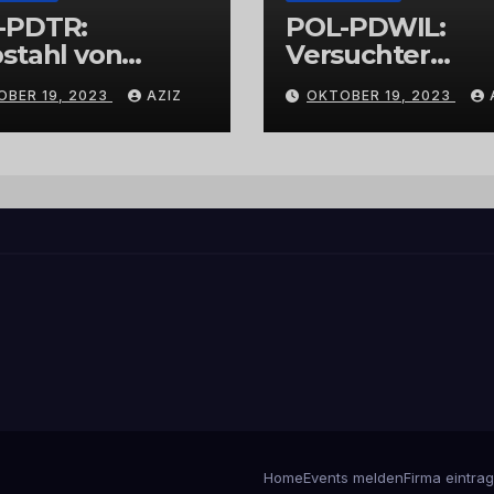
-PDTR:
POL-PDWIL:
stahl von
Versuchter
bschmuck
Einbruch im
OBER 19, 2023
AZIZ
OKTOBER 19, 2023
Gewerbegebiet
Wittlich
Home
Events melden
Firma eintra