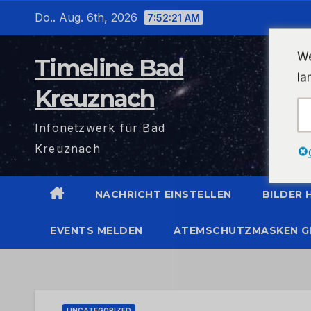
Zum
Do.. Aug. 6th, 2026
7:52:22 AM
Inhalt
wechseln
We
Timeline Bad
la
Kreuznach
Infonetzwerk für Bad
Kreuznach
NACHRICHT EINSTELLEN
BILDER
EVENTS MELDEN
ATEMSCHUTZMASKEN G
UNCATEGORIZED