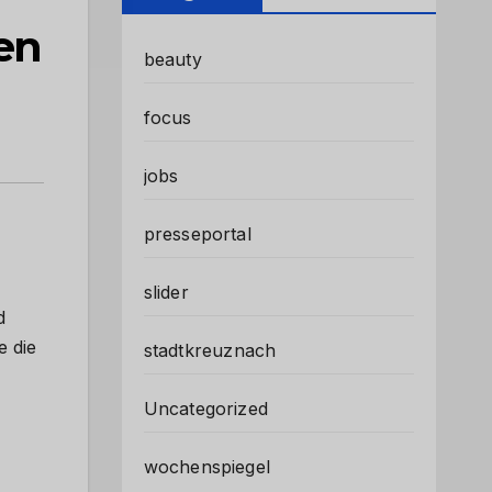
en
beauty
focus
jobs
presseportal
slider
d
e die
stadtkreuznach
Uncategorized
wochenspiegel