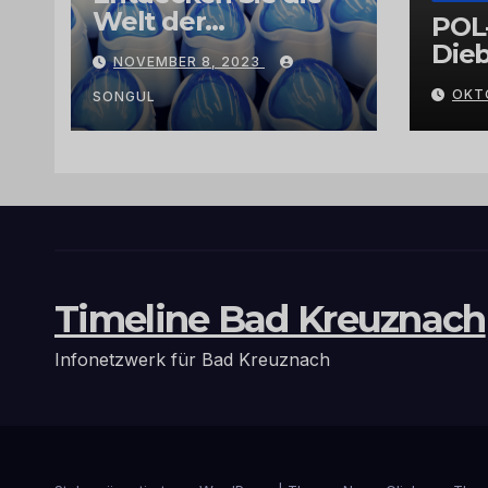
Welt der
POL
Exklusivität:
Dieb
NOVEMBER 8, 2023
Arganöl,
Gra
OKT
Kaktusfeigenkernöl
SONGUL
und
Schwarzkümmelöl
von
vertrauenswürdige
n Großhändlern
und Anbietern
Timeline Bad Kreuznach
Infonetzwerk für Bad Kreuznach