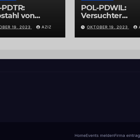
-PDTR:
POL-PDWIL:
stahl von
Versuchter
bschmuck
Einbruch im
OBER 19, 2023
AZIZ
OKTOBER 19, 2023
Gewerbegebiet
Wittlich
Home
Events melden
Firma eintra