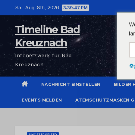
Zum
Sa.. Aug. 8th, 2026
3:39:47 PM
Inhalt
wechseln
We
Timeline Bad
la
Kreuznach
Infonetzwerk für Bad
Kreuznach
NACHRICHT EINSTELLEN
BILDER
EVENTS MELDEN
ATEMSCHUTZMASKEN G
UNCATEGORIZED