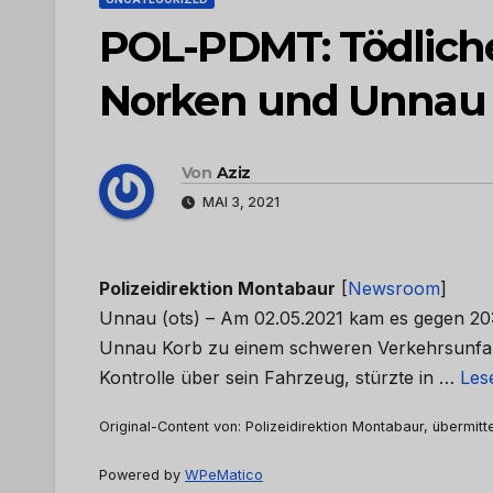
POL-PDMT: Tödliche
Norken und Unnau
Von
Aziz
MAI 3, 2021
Polizeidirektion Montabaur
[
Newsroom
]
Unnau (ots) – Am 02.05.2021 kam es gegen 20
Unnau Korb zu einem schweren Verkehrsunfall. 
Kontrolle über sein Fahrzeug, stürzte in …
Les
Original-Content von: Polizeidirektion Montabaur, übermitt
Powered by
WPeMatico