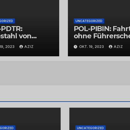
GORIZED
UNCATEGORIZED
-PDTR:
POL-PIBIN: Fahr
stahl von
ohne Führersch
bschmuck
und unter Einflu
19, 2023
AZIZ
OKT. 19, 2023
AZIZ
von Drogen
GORIZED
UNCATEGORIZED